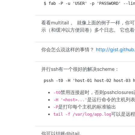
$ fab -P -u 'USER' -p 'PASSWORD' --li
看看multitail 。 就像上面的例子一样
示（和缓冲以方便回卷）多个日志。 它也着色，
你会怎么说这样的事情？
http://gist.gith
并行ssh有一个很好的解决scheme：
pssh -t0 -H 'host-01 host-02 host-03 
禁用连接超时，否则psshclosure
-t0
是运行命令的主机列
-H '<host>...'
是打印每个主机的标准输出
-P
可以是远程
tail -f /var/log/app.log
你可以结账dbitail。