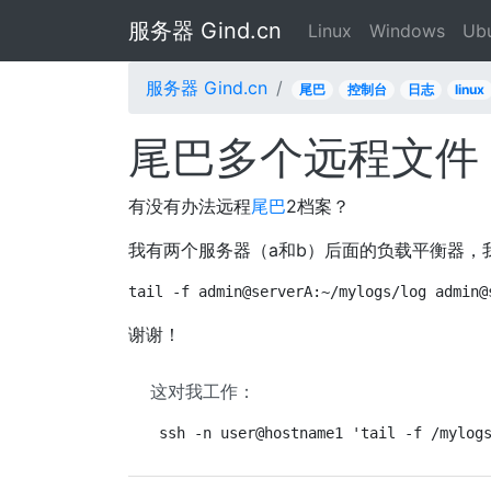
服务器 Gind.cn
Linux
Windows
Ub
服务器 Gind.cn
尾巴
控制台
日志
linux
尾巴多个远程文件
有没有办法远程
尾巴
2档案？
我有两个服务器（a和b）后面的负载平衡器，
tail -f admin@serverA:~/mylogs/log admin@
谢谢！
这对我工作：
ssh -n user@hostname1 'tail -f /mylog