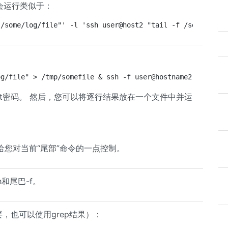
 我会运行类似于：
 /some/log/file"' -l 'ssh user@host2 "tail -f /some/log/
og/file" > /tmp/somefile & ssh -f user@hostname2 "tail -
put密码。 然后，您可以将逐行结果放在一个文件中并运
您对当前“尾部”命令的一点控制。
sh和尾巴-f。
要，也可以使用grep结果）：