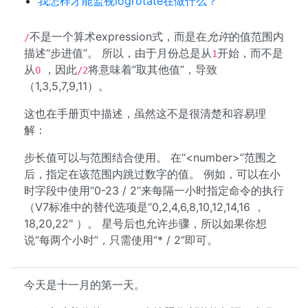
我怎样才能监视logrotate在做什么？
不是一个算术expression式，而是在
允许
的值范围内
/
描述“步进值”。 所以，由于月份总是从
开始，而不是
1
从
，因此
将意味着“取其他值”，导致
0
/2
（1,3,5,7,9,11）。
这也在手册页中描述，虽然这不是很清楚和容易理
解：
步长值可以与范围结合使用。 在“<number>”范围之
后，指定在该范围内跳过数字的值。 例如，可以在小
时字段中使用“0-23 / 2”来每隔一小时指定命令的执行
（V7标准中的替代选项是“0,2,4,6,8,10,12,14,16 ，
18,20,22" ）。 星号后也允许步骤，所以如果你想
说“每两个小时”，只需使用“* / 2”即可。
今天是十一月的第一天。