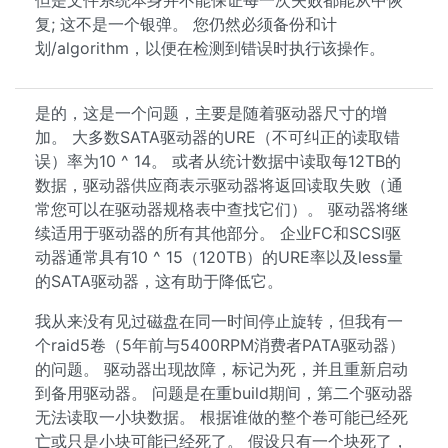
但是文件系统本身并不能保证每一次失败都能从中恢
复; 这不是一个银弹。 您仍然必须备份和计
划/algorithm，以便在检测到错误时执行该操作。
是的，这是一个问题，主要是随着驱动器尺寸的增
加。 大多数SATA驱动器的URE（不可纠正的读取错
误）率为10 ^ 14。 或者从统计数据中读取每12TB的
数据，驱动器供应商表示驱动器将返回读取失败（通
常您可以在驱动器规格表中查找它们）。 驱动器将继
续适用于驱动器的所有其他部分。 企业FC和SCSI驱
动器通常具有10 ^ 15（120TB）的URE率以及less量
的SATA驱动器，这有助于降低它。
我从来没有见过磁盘在同一时间停止旋转，但我有一
个raid5卷（5年前与5400RPM消费者PATA驱动器）
的问题。 驱动器出现故障，标记为死，并且重新启动
到备用驱动器。 问题是在重build期间，第二个驱动器
无法读取一小块数据。 根据谁做的整个卷可能已经死
亡或只是小块可能已经死了。 假设只有一个块死了，