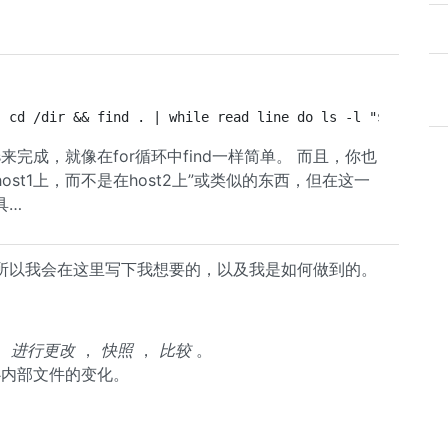
' cd /dir && find . | while read line do ls -l "$line" d
rgs来完成，就像在for循环中find一样简单。 而且，你也
ost1上，而不是在host2上”或类似的东西，但在这一
具…
所以我会在这里写下我想要的，以及我是如何做到的。
，
进行更改
，
快照
，
比较
。
心内部文件的变化。