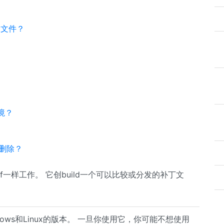
动文件？
环境？
t删除？
diff一样工作。 它创build一个可以比较或分发的补丁文
ndows和Linux的版本。 一旦你使用它，你可能不想使用