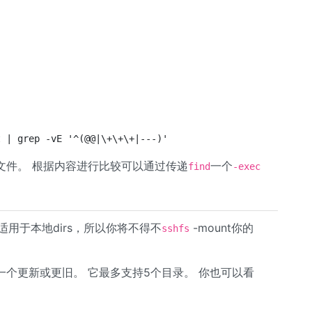
t | grep -vE '^(@@|\+\+\+|---)'
文件。 根据内容进行比较可以通过传递
一个
find
-exec
只适用于本地dirs，所以你将不得不
-mount你的
sshfs
个更新或更旧。 它最多支持5个目录。 你也可以看
。