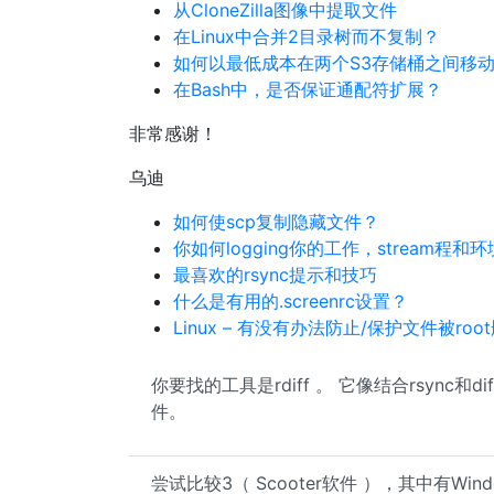
从CloneZilla图像中提取文件
在Linux中合​​并2目录树而不复制？
如何以最低成本在两个S3存储桶之间移
在Bash中，是否保证通配符扩展？
非常感谢！
乌迪
如何使scp复制隐藏文件？
你如何logging你的工作，stream程和
最喜欢的rsync提示和技巧
什么是有用的.screenrc设置？
Linux – 有没有办法防止/保护文件被roo
你要找的工具是rdiff 。 它像结合rsync和
件。
尝试比较3（ Scooter软件 ），其中有Wi