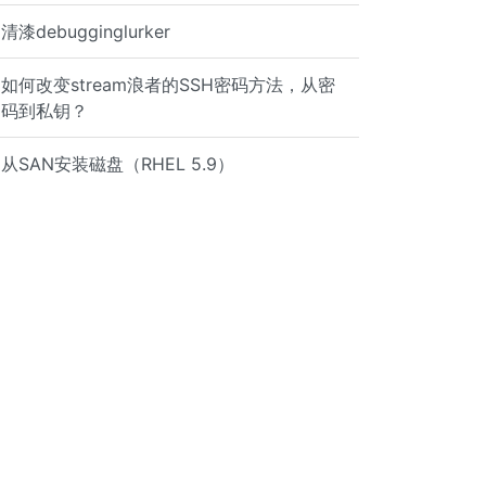
清漆debugginglurker
如何改变stream浪者的SSH密码方法，从密
码到私钥？
one ' | sort > /tmp/temp.$host.$$ done diff /tmp/temp.*.
从SAN安装磁盘（RHEL 5.9）