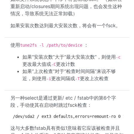
重新启动/closures期间系统出现问题，也会发生这种
情况，导致系统无法正常卸载）
如果安装次数达到最大安装次数，将会有一个fsck。
使用
：
tune2fs -l /path/to/device
如果“安装次数”大于“最大安装次数”，则使用
-c
更改最大值或
更改计数
-C
如果“上次检查”对于“检查时间间隔”来说不够
近，则使用
更改间隔或
更改上次检查
-i
-T
另一种select是通过更新/ etc / fstab中的第6个字
段，手动使其在启动时跳过fsck检查：
/dev/sda2 / ext3 defaults,errors=remount-ro 0 1
这与大多数fstab具有类似1意味着它应该被检查并且