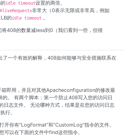
B的
设置的两倍。
idle timeout
非常大（0表示无限或非常高，例如
AliveRequests
LB的
。
idle timeout
408的数量减less到0（我们看到一些，但很
出了一个有效的解释，408如何能够与安全措施联系在
上开箱即用，并且对其他Apacheconfiguration的修改最
容易理解的。 有两个脚本：第一个防止408写入您的访问日
独的日志文件。 无论哪种方式，结果是在您的访问日志
来执行。
“LogFormat”和“CustomLog”指令的文件。
您可以在下面的文件中find这些指令。