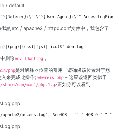
le / default
\"%{Referer}i\" \"%{User-Agent}i\"" AccessLogPipe Custom
tc / apache2 / httpd.conf文件中，我包含了
pg)|(png)|(css)|(js)|(ico)$" dontlog
令中删除
。
env=!dontlog
是对解释器位置的引用，请确保该位置对于您
bin/php
键入来完成此操作;
– 这应该返回类似于
whereis php
正如你可以看到
r/share/man/man1/php.1.gz
ssLog.php
g/apache2/access.log'; $no408 = '"-" 408 0 "-" "-"'; $st
ssLog.php