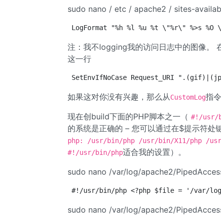
sudo nano / etc / apache2 / sites-availab
LogFormat "%h %l %u %t \"%r\" %>s %O 
注：我不logging我的访问日志中的图像。 在我的e
这一行
SetEnvIfNoCase Request_URI ".(gif)|(j
如果这对你没有兴趣，那么从
指
CustomLog
现在创build下面的PHP脚本之一（
#!/usr/
的系统是正确的 – 您可以通过在$提示符处
php: /usr/bin/php /usr/bin/X11/php /us
适合我的设置）。
#!/usr/bin/php
sudo nano /var/log/apache2/PipedAcce
#!/usr/bin/php <?php $file = '/var/lo
sudo nano /var/log/apache2/PipedAcce