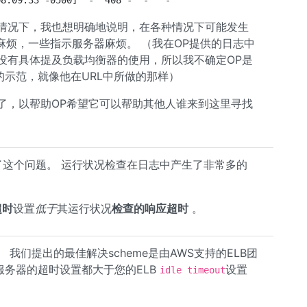
08:09:33 -0500] "-" 408 - "-" "-"
衡的情况下，我也想明确地说明，在各种情况下可能发生
端麻烦，一些指示服务器麻烦。 （我在OP提供的日志中
P没有具体提及负载均衡器的使用，所以我不确定OP是
的示范，就像他在URL中所做的那样）
晚了，以帮助OP希望它可以帮助其他人谁来到这里寻找
er后面遇到了这个问题。 运行状况检查在日志中产生了非常多的
超时
设置
低于
其运行状况
检查的响应超时
。
我们提出的最佳解决scheme是由AWS支持的ELB团
d服务器的超时设置都大于您的ELB
设置
idle timeout