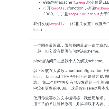
确保您的apache
指令值是EL
Timeout
打开
function，确保
KeepAlive
MaxKeep
2000），并且
大于E
KeepAliveTimeout
我们发现
（和相关设置）设置专门将
KeepAlive
less）。
一位同事最近说，虽然我的最后一篇文章给
一起，但它没有提供任何解决scheme。
pipe道访问日志是我个人的解决scheme。
以下应该在大多数Ubuntuconfiguration
less。 我select了PHP是因为它是最
志。 第二个脚本将所有408发送到一个单
中没有更多的408s。 这是你的select脚本
使用你最喜欢的文本编辑器，我使用纳米。 打开你有
用平常的＃注释掉原稿，并添加以下内容。 