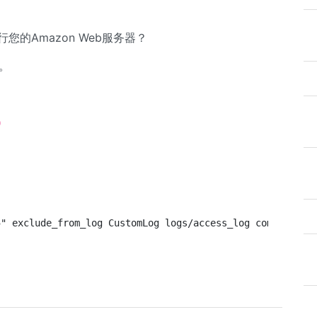
中运行您的Amazon Web服务器？
。
0
5" exclude_from_log CustomLog logs/access_log common env