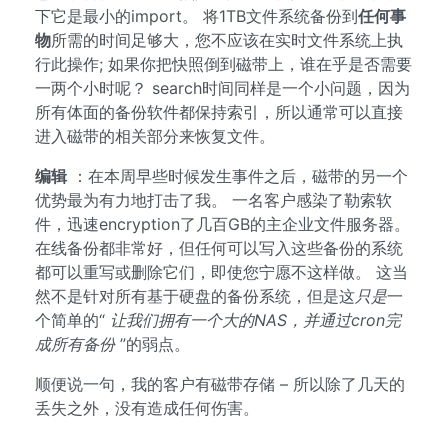
下它是最小的import。 将1TB文件系统备份到
任何事
物
所需的时间足够大，您不应该在实时文件系统上执
行此操作; 如果你把快照倒到磁带上，谁在乎是否需要
一两个小时呢？ search时间同样是一个小问题，因为
所有体面的备份软件都保持索引，所以通常可以直接
进入磁带的相关部分来恢复文件。
编辑
：在本周早些时候发生事件之后，磁带的另一个
优势最为有力地打击了我。 一名客户感染了勒索软
件，迅速encryption了几百GB的主企业文件服务器。
在线备份都非常好，但任何可以写入这些备份的系统
都可以重写或删除它们，即使您宁愿不这样做。 这当
然不是针对所有基于硬盘的备份系统，但是这
只是
一
个简单的“
让我们拥有一个大的NAS，并通过cron完
成所有备份
”的弱点。
顺便说一句，我的客户有磁带存储 – 所以除了几天的
丢失之外，没有造成任何伤害。