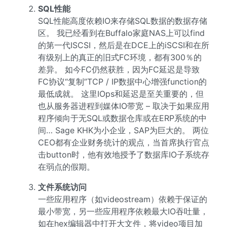
SQL性能
SQL性能高度依赖IO来存储SQL数据的数据存储
区。 我已经看到在Buffalo家庭NAS上可以find
的第一代ISCSI，然后是在DCE上的iSCSI和在所
有级别上的真正的旧式FC环境，都有300％的
差异。 如今FC仍然获胜，因为FC延迟是导致
FC协议“复制”TCP / IP数据中心增强function的
最低成就。 这里IOps和延迟是至关重要的，但
也从服务器进程到媒体IO带宽 – 取决于如果应用
程序倾向于无SQL或数据仓库或在ERP系统的中
间… Sage KHK为小企业，SAP为巨大的。 两位
CEO都有企业财务统计的观点，当首席执行官点
击button时，他有效地授予了数据库IO子系统存
在弱点的假期。
文件系统访问
一些应用程序（如videostream）依赖于保证的
最小带宽，另一些应用程序依赖最大IO吞吐量，
如在hex编辑器中打开大文件，将video项目加