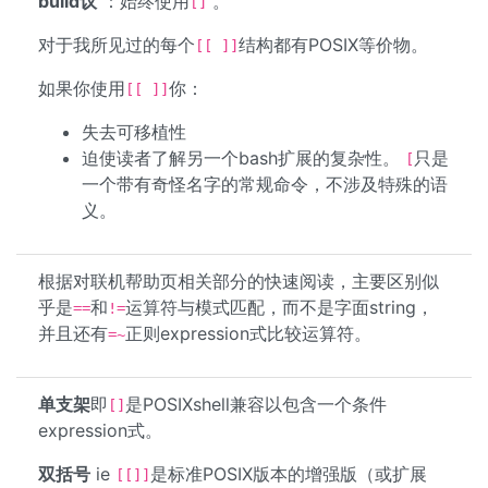
build议
：始终使用
。
[]
对于我所见过的每个
结构都有POSIX等价物。
[[ ]]
如果你使用
你：
[[ ]]
失去可移植性
迫使读者了解另一个bash扩展的复杂性。
只是
[
一个带有奇怪名字的常规命令，不涉及特殊的语
义。
根据对联机帮助页相关部分的快速阅读，主要区别似
乎是
和
运算符与模式匹配，而不是字面string，
==
!=
并且还有
正则expression式比较运算符。
=~
单支架
即
是POSIXshell兼容以包含一个条件
[]
expression式。
双括号
ie
是标准POSIX版本的增强版（或扩展
[[]]