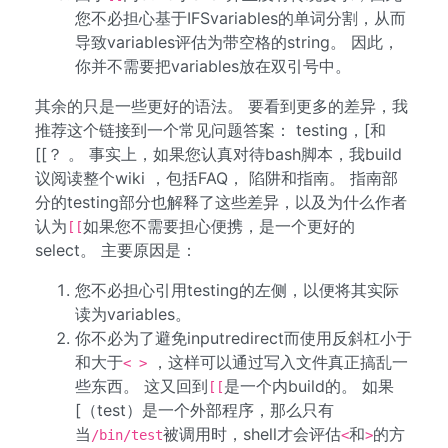
您不必担心基于IFSvariables的单词分割，从而
导致variables评估为带空格的string。 因此，
你并不需要把variables放在双引号中。
其余的只是一些更好的语法。 要看到更多的差异，我
推荐这个链接到一个常见问题答案： testing，[和
[[？ 。 事实上，如果您认真对待bash脚本，我build
议阅读整个wiki ，包括FAQ， 陷阱和指南。 指南部
分的testing部分也解释了这些差异，以及为什么作者
认为
如果您不需要担心便携，是一个更好的
[[
select。 主要原因是：
您不必担心引用testing的左侧，以便将其实际
读为variables。
你不必为了避免inputredirect而使用反斜杠小于
和大于
，这样可以通过写入文件真正搞乱一
< >
些东西。 这又回到
是一个内build的。 如果
[[
[（test）是一个外部程序，那么只有
当
被调用时，shell才会评估
和
的方
/bin/test
<
>