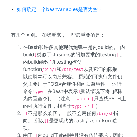
如何确定一个bashvariables是否为空？
有几个区别。 在我看来，一些最重要的是：
在Bash和许多其他现代炮弹中是内build的。 内
build
类似于closures的附加要求的testing
。
[
]
内build函数
并testing模仿
[
function
和
以及它们的限制，
/bin/[
/bin/test
以便脚本可以向后兼容。 原始的可执行文件仍
然主要用于POSIX合规性和向后兼容性。 运行
命令
在Bash中表示
默认情况下将
解释
type [
[
[
为内置命令]。 （注意：
只查找PATH上
which [
的可执行文件，相当于
）
type -P [
不是那么兼容，一般不会用任何
指
[[
/bin/sh
向。 所以
是更现代的bash / zsh / korn选
[[
项。
由于
内build于shell并且没有传统要求，因此
[[