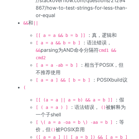
//stackoverflow.com/questions/21294
867/how-to-test-strings-for-less-than-
or-equal
和
&&
||
：真，逻辑和
[[ a = a && b = b ]]
：语法错误，
[ a = a && b = b ]
parsing为AND命令分隔符
&&
cmd1 &&
cmd2
：相当于POSIX，但
[ a = a -ab = b ]
不推荐使用
：POSIXbuild议
[ a = a ] && [ b = b ]
(
：假
[[ (a = a || a = b) && a = b ]]
：语法错误，
被解释为
[ ( a = a ) ]
()
一个子shell
：等
[ \( a = a -oa = b \) -aa = b ]
价，但
被POSIX弃用
()
([ a = a ] || [ a = b ]) && [ a = b ]