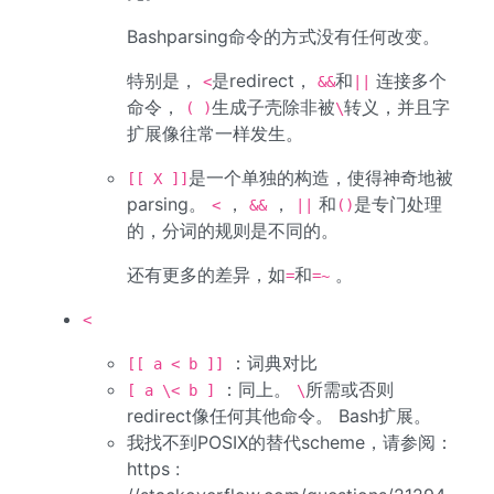
Bashparsing命令的方式没有任何改变。
特别是，
是redirect，
和
连接多个
<
&&
||
命令，
生成子壳除非被
转义，并且字
( )
\
扩展像往常一样发生。
是一个单独的构造，使得神奇地被
[[ X ]]
parsing。
，
，
和
是专门处理
<
&&
||
()
的，分词的规则是不同的。
还有更多的差异，如
和
。
=
=~
<
：词典对比
[[ a < b ]]
：同上。
所需或否则
[ a \< b ]
\
redirect像任何其他命令。 Bash扩展。
我找不到POSIX的替代scheme，请参阅：
https :