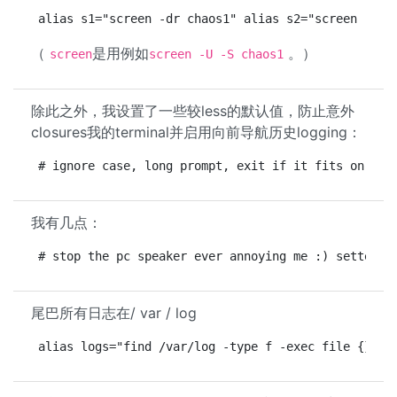
alias s1="screen -dr chaos1" alias s2="screen -dr 
（
是用例如
。）
screen
screen -U -S chaos1
除此之外，我设置了一些较less的默认值，防止意外
closures我的terminal并启用向前导航历史logging：
# ignore case, long prompt, exit if it fits on one
我有几点：
# stop the pc speaker ever annoying me :) setterm 
尾巴所有日志在/ var / log
alias logs="find /var/log -type f -exec file {} \;