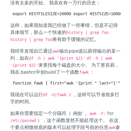
没有太多的开始。 我喜欢有一万行的历史：
export HISTFILESIZE=20000 export HISTSIZE=10000 sh
这样，如果我知道我已经做了一些事情，但是不记得
具体细节，那么一个快速的
history | grep foo
将有助于缓慢的记忆。
history | grep foo
我经常发现自己通过
输出pipe道以获得输出的某一
awk
列，如在
df -h | awk '{print $2}'
df -h | awk
来查找每个磁盘的大小。 为了更容易，
'{print $2}'
我在.bashrc中创build了一个函数
：
fawk
function fawk { first="awk '{print " last="}'" cmd
我现在可以运行
，这样可以节省很多打
df -h|fawk 2
字的时间。
如果你需要指定一个分隔符（
例如
，
for
awk -F:
），这个函数显然不能处理这个。 在这
/etc/passwd
个要点稍微彻底的版本可以处理字段号前的任意
参
awk