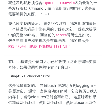
我还发现我必须包含
因为最近的一
export EDITOR=vim
些发行版默认为nano，而当我期待vi的时候，这是最
需要编辑的东西。 ： – /
我也改变我的提示。 很久很久以前，我发现添加最后
一个错误代码是非常有用的，我喜欢它。 我喜欢提示
中的完整path名。 而当前的
号码也是如此。
screen
包含当前用户和主机名是有道理的。 我的提示是
PS1='\u@\h $PWD $WINDOW [$?] \$ '
有bash检查是否窗口大小已经改变（防止行编辑变得
奇怪，如果你调整你的terminal窗口）
shopt -s checkwinsize
这是我最喜欢的。 导致bash
追加
到历史logging而不
是
覆盖
它。 通常，当你启动bash时，它会将历史载入
内存中，当你closures它时会写出它。 这意味着如果
你加载两个shell，使用两个shell，然后closures两个