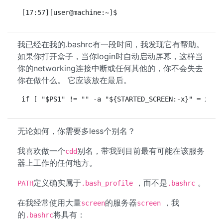
[17:57][user@machine:~]$
我已经在我的.bashrc有一段时间，我发现它有帮助。
如果你打开盒子，当你login时自动启动屏幕，这样当
你的networking连接中断或任何其他的，你不会失去
你在做什么。 它应该放在最后。
if [ "$PS1" != "" -a "${STARTED_SCREEN:-x}" = x -a
无论如何，你需要多less个别名？
我喜欢做一个
别名，带我到目前最有可能在该服务
cdd
器上工作的任何地方。
定义确实属于
，而不是
。
PATH
.bash_profile
.bashrc
在我经常使用大量
的服务器
，我
screen
screen
的
将具有：
.bashrc