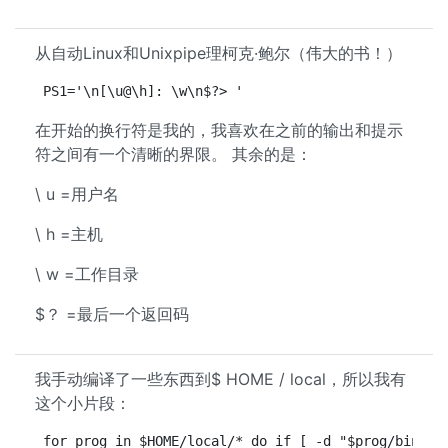
从自动Linux和Unixpipe理柯克·鲍尔（伟大的书！）
PS1='\n[\u@\h]: \w\n$?> '
在开始的换行符是我的，我喜欢在之前的输出和提示
符之间有一个清晰的界限。 其余的是：
\ u =用户名
\ h =主机
\ w =工作目录
$？ =最后一个返回码
我手动编译了一些东西到$ HOME / local，所以我有
这个小片段：
for prog in $HOME/local/* do if [ -d "$prog/bin" ]