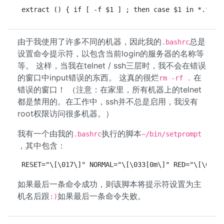
extract () { if [ -f $1 ] ; then case $1 in *.tar.
由于我使用了许多不同的机器，因此我的
总是
.bashrc
设置命令提示符，以包含当前login的服务器的名称等
等。 这样，当我在telnet / ssh三层时，我不会在错误
的窗口中input错误的东西。 这真的很烂
在
rm -rf .
错误的窗口！ （注意：在家里，所有机器上的telnet
都是禁用的。在工作中，ssh并不总是启用，我没有
root权限访问很多机器。）
我有一个由我的
执行的脚本
.bashrc
~/bin/setprompt
，其中包含：
RESET="\[\017\]" NORMAL="\[\033[0m\]" RED="\[\033[
如果最后一条命令成功，则该脚本将提示符设置为主
机名后跟
如果最后一条命令失败。
:)