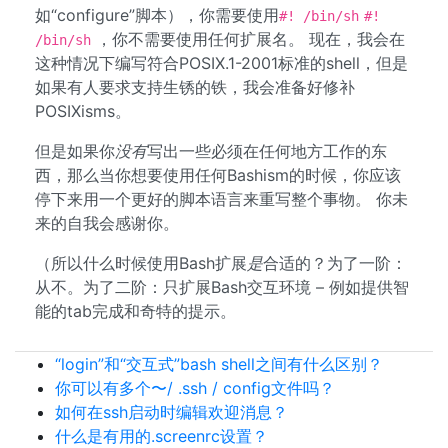
如“configure”脚本），你需要使用
#! /bin/sh
#!
，你不需要使用任何扩展名。 现在，我会在
/bin/sh
这种情况下编写符合POSIX.1-2001标准的shell，但是
如果有人要求支持生锈的铁，我会准备好修补
POSIXisms。
但是如果你
没有
写出一些必须在任何地方工作的东
西，那么当你想要使用任何Bashism的时候，你应该
停下来用一个更好的脚本语言来重写整个事物。 你未
来的自我会感谢你。
（所以什么时候使用Bash扩展
是
合适的？为了一阶：
从不。为了二阶：只扩展Bash交互环境 – 例如提供智
能的tab完成和奇特的提示。
“login”和“交互式”bash shell之间有什么区别？
你可以有多个〜/ .ssh / config文件吗？
如何在ssh启动时编辑欢迎消息？
什么是有用的.screenrc设置？