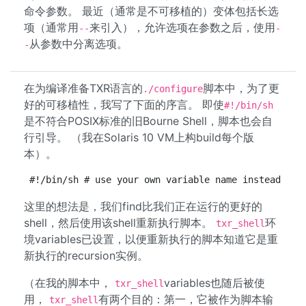
命令参数。 最近（通常是不可移植的）变体包括长选
项（通常用
来引入），允许选项在参数之后，使用
--
-
从参数中分离选项。
-
在为编译准备TXR语言的
脚本中，为了更
./configure
好的可移植性，我写了下面的序言。 即使
#!/bin/sh
是不符合POSIX标准的旧Bourne Shell，脚本也会自
行引导。 （我在Solaris 10 VM上构build每个版
本）。
#!/bin/sh # use your own variable name instead of 
这里的想法是，我们find比我们正在运行的更好的
shell，然后使用该shell重新执行脚本。
环
txr_shell
境variables已设置，以便重新执行的脚本知道它是重
新执行的recursion实例。
（在我的脚本中，
variables也随后被使
txr_shell
用，
有两个目的：第一，它被作为脚本输
txr_shell