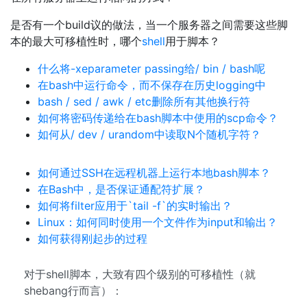
是否有一个build议的做法，当一个服务器之间需要这些脚
本的最大可移植性时，哪个
shell
用于脚本？
什么将-xeparameter passing给/ bin / bash呢
在bash中运行命令，而不保存在历史logging中
bash / sed / awk / etc删除所有其他换行符
如何将密码传递给在bash脚本中使用的scp命令？
如何从/ dev / urandom中读取N个随机字符？
如何通过SSH在远程机器上运行本地bash脚本？
在Bash中，是否保证通配符扩展？
如何将filter应用于`tail -f`的实时输出？
Linux：如何同时使用一个文件作为input和输出？
如何获得刚起步的过程
对于shell脚本，大致有四个级别的可移植性（就
shebang行而言）：