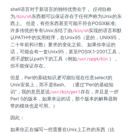
shell语言对于新语言的独特优势在于，
任何
自称
为
东西都可以保证存在于任何声称为Unix的东
/bin/sh
西上。 但是，有些东西甚至可能不符合POSIX标准;
许多传统的专有Unix冻结了由
实现的语言和默
/bin/sh
认PATH中的实用程序，在Unix95（是的，UNIX95，
二十年前和计数）要求的变化之前。 如果你幸运的
话，可能会有一套Unix95，甚至POSIX.1-2001工具，
而不是
默认path下的工具（例如
），
/usr/xpg4/bin
但不能保证存在。
但是，Perl的基础知识
更可能
出现在任意select的
Unix安装上，而不是Bash。 （通过“Perl的基础知
识”，我的意思是说
存在，并且是
一些
/usr/bin/perl
Perl 5的版本，如果幸运的话，那个版本的解释器附
带的模块也是可用。）
因此：
如果你正在编写一些需要在Unix上工作的东西（比