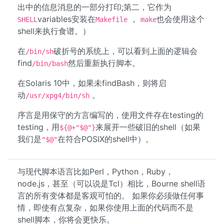
出中的信息消息的一部分打印;第二，它作为
variables安装在
，
也会使用这个
SHELL
Makefile
make
shell来执行食谱。）
在
破折号的系统上，可以看到上面的逻辑会
/bin/sh
find
然后重新执行脚本。
/bin/bash
在Solaris 10中，如果未findBash，则将启
动
。
/usr/xpg4/bin/sh
序言是用保守的方言编写的，使用文件存在testing的
testing，用
来展开一些破旧的shell（如果
${@+"$@"}
我们是
在符合POSIX的shell中）。
"$@"
与现代脚本语言比如Perl，Python，Ruby，
node.js，甚至（可以说是Tcl）相比，Bourne shell语
言的所有变体都是客观可怕的。 如果你必须做任何事
情，即使有点复杂，如果你使用上面的代码而不是
shell脚本，你将会更快乐。