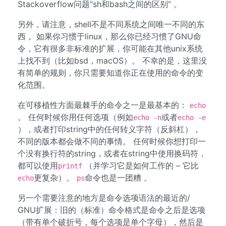
Stackoverflow问题“sh和bash之间的区别” 。
另外，请注意，shell不是不同系统之间唯一不同的东
西， 如果你习惯于linux，那么你已经习惯了GNU命
令，它有很多非标准的扩展，你可能在其他unix系统
上找不到（比如bsd，macOS）。 不幸的是，这里没
有简单的规则，你只需要知道你正在使用的命令的变
化范围。
在可移植性方面最棘手的命令之一是最基本的：
echo
。 任何时候你用任何选项（例如
或者
echo -n
echo -e
），或者打印string中的任何转义字符（反斜杠），
不同的版本都会做不同的事情。 任何时候你想打印一
个没有换行符的string，或者在string中使用换码符，
都可以使用
（并学习它是如何工作的 – 它比
printf
更复杂）。
命令也是一团糟 。
echo
ps
另一个需要注意的地方是命令选项语法的最近的/
GNU扩展：旧的（标准）命令格式是命令之后是选项
（带有单个破折号，每个选项是单个字母），然后是