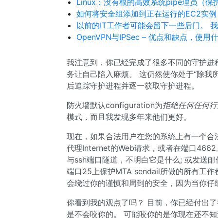
Linux：没有根的高效系统pipe理员（
如何将安全组添加到正在运行的EC2实例
以前的IT工作者可能会留下一些后门。 
OpenVPN与IPSec – 优点和缺点，使用
我注意到，你已经完成了很多不同的守护进
务让自己陷入麻烦。 这仍然使你处于“除我
后追踪守护进程并逐一获取守护进程。
防火墙默认configuration为
拒绝任何任何行
模式，而且我发现多年来他们更好。
现在，如果合法用户在您的系统上有一个合法
代理Internet的Web请求，或者在端口4
与ssh端口隧道，不明白它是什么; 或发送邮
端口25上保护MTA sendail所做的所有工作
会绕过你的谨慎和周到的安全，因为当你仔
你看到我的观点了吗？ 目前，你已经付出
是不会咬你的。 可能咬你的是你现在还不