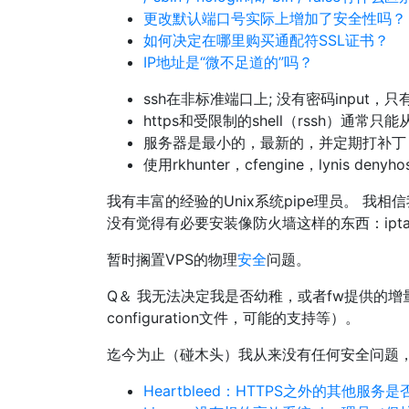
更改默认端口号实际上增加了安全性吗？
如何决定在哪里购买通配符SSL证书？
IP地址是“微不足道的”吗？
ssh在非标准端口上; 没有密码input，只有
https和受限制的shell（rssh）通常只能从
服务器是最小的，最新的，并定期打补丁
使用rkhunter，cfengine，lynis den
我有丰富的经验的Unix系统pipe理员。 我相信我知
没有觉得有必要安装像防火墙这样的东西：iptab
暂时搁置VPS的物理
安全
问题。
Q＆ 我无法决定我是否幼稚，或者fw提供的
configuration文件，可能的支持等）。
迄今为止（碰木头）我从来没有任何安全问题
Heartbleed：HTTPS之外的其他服务