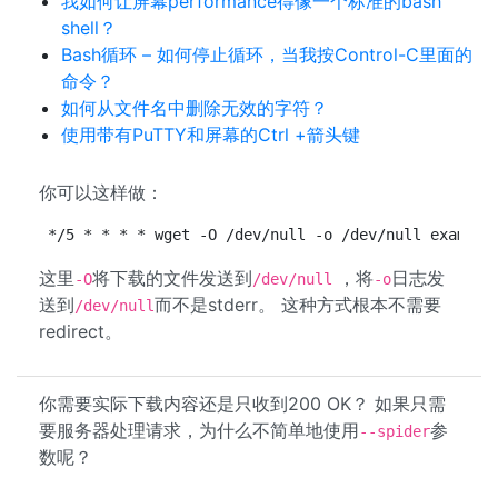
我如何让屏幕performance得像一个标准的bash
shell？
Bash循环 – 如何停止循环，当我按Control-C里面的
命令？
如何从文件名中删除无效的字符？
使用带有PuTTY和屏幕的Ctrl +箭头键
你可以这样做：
*/5 * * * * wget -O /dev/null -o /dev/null example
这里
将下载的文件发送到
，将
日志发
-O
/dev/null
-o
送到
而不是stderr。 这种方式根本不需要
/dev/null
redirect。
你需要实际下载内容还是只收到200 OK？ 如果只需
要服务器处理请求，为什么不简单地使用
参
--spider
数呢？