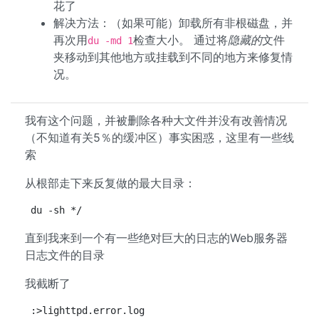
花了
解决方法：（如果可能）卸载所有非根磁盘，并
再次用
检查大小。 通过将
隐藏的
文件
du -md 1
夹移动到其他地方或挂载到不同的地方来修复情
况。
我有这个问题，并被删除各种大文件并没有改善情况
（不知道有关5％的缓冲区）事实困惑，这里有一些线
索
从根部走下来反复做的最大目录：
du -sh */
直到我来到一个有一些绝对巨大的日志的Web服务器
日志文件的目录
我截断了
:>lighttpd.error.log