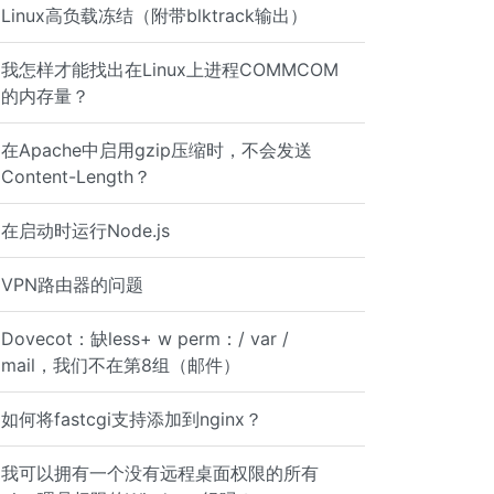
Linux高负载冻结（附带blktrack输出）
我怎样才能找出在Linux上进程COMMCOM
的内存量？
在Apache中启用gzip压缩时，不会发送
Content-Length？
在启动时运行Node.js
VPN路由器的问题
Dovecot：缺less+ w perm：/ var /
 bh=twleuNpYDuUTZQ/ur9Y2wxCprI0RpF4+LlFYMG81xwE=; h=Date
mail，我们不在第8组（邮件）
如何将fastcgi支持添加到nginx？
我可以拥有一个没有远程桌面权限的所有