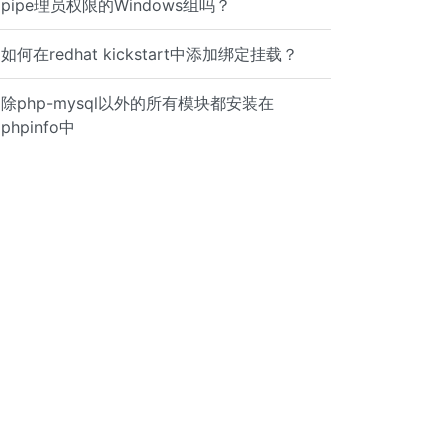
pipe理员权限的Windows组吗？
如何在redhat kickstart中添加绑定挂载？
除php-mysql以外的所有模块都安装在
phpinfo中
729; bh=twleuNpYDuUTZQ/ur9Y2wxCprI0RpF4+LlFYMG81xwE=; h=