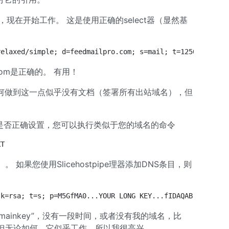
上面一样，现在开始工作。 这是使用正确的select器（显然基
relaxed/simple; d=feedmailpro.com; s=mail; t=1250006218;
ro.com是正确的。 有用！
何做到这一点似乎没有文档（签署所有出站域名），但
ing是否正确设置，您可以执行类似于您的域名的命令
XT
dig）。 如果您使用Slicehostpipe理器添加DNS条目，则
 k=rsa; t=s; p=M5GfMA0...YOUR LONG KEY...fIDAQAB TTL sec
omainkey”，没有一段时间，或者没有我的域名，比
o.com”。 但无论如何，它似乎工作，所以我很高兴。