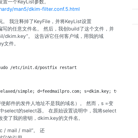
一个KeyList参数。
rdy/man5/dkim-filter.conf.5.html
注释掉了KeyFile，并将KeyList设置
y”，这是我编写的任意文件名。 然后，我创build了这个文件，并
/mail/dkim.key”。 这告诉它任何客户域，用我的域
key文件。
sudo /etc/init.d/postfix restart
relaxed/simple; d=feedmailpro.com; s=dkim.key; t=1250005
使邮件的发件人地址不是我的域名）。 然而，s =变
onf中select的select器。 在原始设置说明中，我将select
变了我的密钥，dkim.key的文件名。
/ mail / mail”。 还
更新了对它的引用。