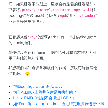
间（如果延迟不能跟上，应该会有显着的延迟增加）
或者将
和
/proc/sys/kernel/random/entropy_avail
pooling你有多less熵（我假设
使用
而
egd
/dev/random
不是直接使用硬件）。
它看起来像
的源码tarball有一个提供ekey统计
ekeyd
的munin插件。
即使你没有运行munin，我想也可以将脚本推断为可
用于基础设施的东西。
我想我们都知道设备和软件的作者，所以可能值得他
们刺激。 🙂
帮助configuration谈话/谈话
为什么Linux上的共享库是可执行的？
Linux RAID-0性能不会超过1 GB / s
如何configurationsendmail通过特定服务器进行中继