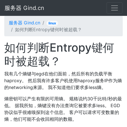
服务器 Gind.cn
服务器 Gind.cn
linux
如何判断Entropy键何时被超载？
如何判断Entropy键何
时被超载？
我有几个熵键与egd在他们面前，然后所有的负载平衡
haproxy。 然后我有许多客户机使用haproxy服务IP作为熵
的networking来源。 我不知道他们要求多less熵。
熵密钥可以产生有限的可用熵。 规格说约30千比特/秒的最
低。 据我所知，熵键没有办法查询它被要求多less。 EGD
协议似乎很难嗅探到这个信息。 客户可以请求可变数量的
熵，他们可能不会收回相同的数额。