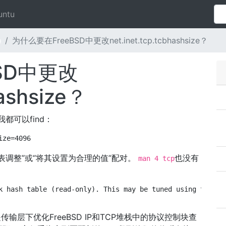
untu
为什么要在FreeBSD中更改net.inet.tcp.tcbhashsize？
SD中更改
hashsize？
我都可以find：
ize=4096
表调整”或“将其设置为合理的值”配对。
也没有
man 4 tcp
k hash table (read-only). This may be tuned using the ke
输层下优化FreeBSD IP和TCP堆栈中的协议控制块查