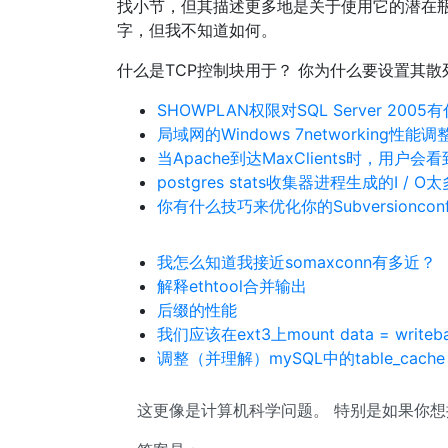
找小节，但其描述更多地是关于使用它的潜在瓶
字，但我不知道如何。
什么是TCP控制块用于？ 你为什么要设置其散
SHOWPLAN权限对SQL Server 200
局域网的Windows 7networking性能调
当Apache到达MaxClients时，用户会
postgres stats收集器进程生成的I / O太
你有什么技巧来优化你的Subversionconfig
我怎么知道我接近somaxconn有多近？
解释ethtool合并输出
后缀的性能
我们应该在ext3上mount data = writeba
调整（并理解）mySQL中的table_cache
这更像是计算机科学问题。 特别是如果你想