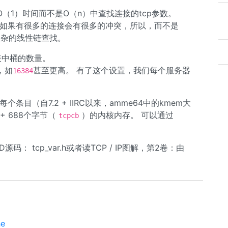
（1）时间而不是O（n）中查找连接的tcp参数。
所以如果有很多的连接会有很多的冲突，所以，而不是
复杂的线性链查找。
表中桶的数量。
，如
甚至更高。 有了这个设置，我们每个服务器
16384
条目（自7.2 + IIRC以来，amme64中的kmem大
+ 688个字节（
）的内核内存。 可以通过
tcpcb
码： tcp_var.h或者读TCP / IP图解，第2卷：由
e