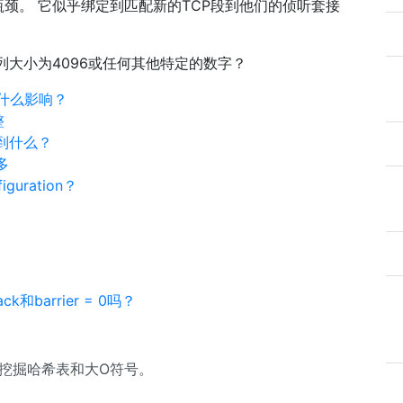
颈。 它似乎绑定到匹配新的TCP段到他们的侦听套接
列大小为4096或任何其他特定的数字？
5有什么影响？
整
看到什么？
多
uration？
ck和barrier = 0吗？
挖掘哈希表和大O符号。