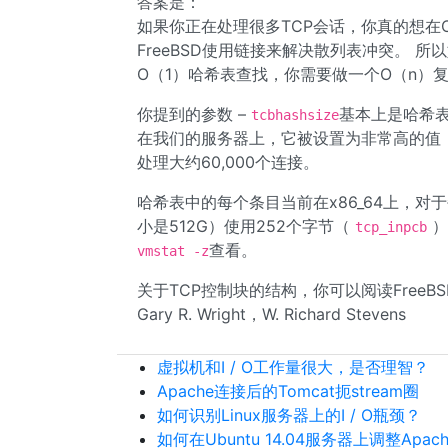
答案是：
如果你正在处理很多TCP会话，你真的想在O
FreeBSD使用链接来解决散列表冲突。 
O（1）哈希表查找，你需要做一个O（n）
你提到的参数 –
基本上是哈希
tcbhashsize
在我们的服务器上，它被设置为非常高的值
处理大约60,000个连接。
哈希表中的每个条目当前在x86_64上，对于每个
小是512G）使用252个字节（
）
tcp_inpcb
查看。
vmstat -z
关于TCP控制块的结构，你可以阅读FreeBSD源
Gary R. Wright，W. Richard Stevens
虚拟机和I / O工作量很大，是否理智？
Apache连接后的Tomcat扼stream圈
如何识别Linux服务器上的I / O瓶颈？
如何在Ubuntu 14.04服务器上调整Apach