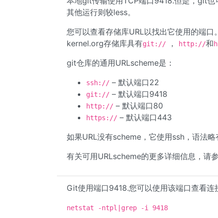
本地git传输使用TCP端口9418.但是，git
其他运行则较less。
您可以查看存储库URL以找出它使用的端口。
kernel.org存储库具有
，
和
git://
http://
h
git仓库的通用URLscheme是：
– 默认端口22
ssh://
– 默认端口9418
git://
– 默认端口80
http://
– 默认端口443
https://
如果URL没有scheme，它使用ssh，语法
有关可用URLscheme的更多详细信息，请参阅g
Git使用端口9418.您可以使用该端口查看连
netstat -ntpl|grep -i 9418