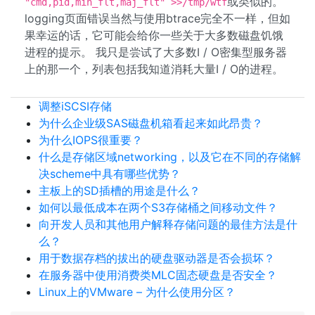
或类似的。
"cmd,pid,min_flt,maj_flt" >>/tmp/wtf
logging页面错误当然与使用btrace完全不一样，但如
果幸运的话，它可能会给你一些关于大多数磁盘饥饿
进程的提示。 我只是尝试了大多数I / O密集型服务器
上的那一个，列表包括我知道消耗大量I / O的进程。
调整iSCSI存储
为什么企业级SAS磁盘机箱看起来如此昂贵？
为什么IOPS很重要？
什么是存储区域networking，以及它在不同的存储解
决scheme中具有哪些优势？
主板上的SD插槽的用途是什么？
如何以最低成本在两个S3存储桶之间移动文件？
向开发人员和其他用户解释存储问题的最佳方法是什
么？
用于数据存档的拔出的硬盘驱动器是否会损坏？
在服务器中使用消费类MLC固态硬盘是否安全？
Linux上的VMware – 为什么使用分区？