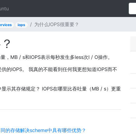
untu
为什么IOPS很重要？
rvices
iops
要？
，MB / s和IOPS表示每秒发生多less次I / O操作。
供的IOPS。 我真的不能看到任何我更想知道IOPS而不
中显示其存储规定？ IOPS在哪里比吞吐量（MB / s）更重
在不同的存储解决scheme中具有哪些优势？