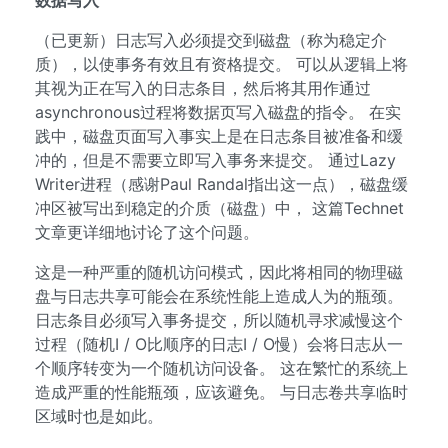
数据写入
（已更新）日志写入必须提交到磁盘（称为稳定介
质），以使事务有效且有资格提交。 可以从逻辑上将
其视为正在写入的日志条目，然后将其用作通过
asynchronous过程将数据页写入磁盘的指令。 在实
践中，磁盘页面写入事实上是在日志条目被准备和缓
冲的，但是不需要立即写入事务来提交。 通过Lazy
Writer进程（感谢Paul Randal指出这一点），磁盘缓
冲区被写出到稳定的介质（磁盘）中， 这篇Technet
文章更详细地讨论了这个问题。
这是一种严重的随机访问模式，因此将相同的物理磁
盘与日志共享可能会在系统性能上造成人为的瓶颈。
日志条目必须写入事务提交，所以随机寻求减慢这个
过程（随机I / O比顺序的日志I / O慢）会将日志从一
个顺序转变为一个随机访问设备。 这在繁忙的系统上
造成严重的性能瓶颈，应该避免。 与日志卷共享临时
区域时也是如此。