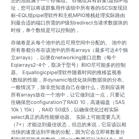
您的池就属于一个存储组。 存储组具有群集\虚拟IP地
址，您可以将该群集用作该组中所有卷的iSCSI发现目
标–EQL组pipe理软件和主机MPIO堆栈处理实际路由
到最合适的端口所需的IP级别redirect当请求数据块的
时候，单个数组是可以控制的，
存储卷是从每个池中的总可用空间中分配的。 池中的
所有卷都分布在该池中的所有arrays（最多可达4个独
立arrays），以便在networking接口总数（每个
Eqlarrays2-4个，取决于型号）和IO尽可能多的控制
器。 Equallogicpipe理软件随着时间的推移监视卷
\数组的性能，并dynamic地优化块间数据块的分布。
一般情况下，除非您知道自己在做什么，否则应该将
所有arrays放在一个池中，让它做到这一点，只要记
住确保您configuration了RAID 10，高速磁盘（SAS
10k \ 15k），RAID 50或5，以确保优化过程实际
select真正的高性能驱动器。 实际上可能需要几天
（7+）才能达到最佳状态，但总的来说，它应该以相
当快的速度达到平衡的分配，因为它会立即将数量分