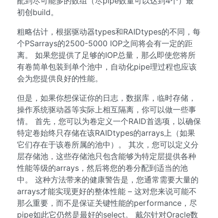
配到尽可能多的数组（尽pipe数量可以达到4个）最
初创build。
粗略估计，根据驱动器types和RAIDtypes的不同，每
个PSarrays的2500-5000 IOP之间将会有一定的距
离。 如果您提供了足够的IOP总量，那么即使您将所
有卷简单包装到单个池中，自动化pipe理过程也应该
会为您提供良好的性能。
但是，如果你想保证你的日志，数据库，临时存储，
操作系统驱动器等实际上相互隔离，你可以做一些事
情。 首先，您可以为卷定义一个RAID首选项，以确保
特定卷始终只存储在该RAIDtypes的arrays上（如果
它们存在于该卷所属的池中）。 其次，您可以定义分
层存储池，这些存储池只包含能够为特定层提供各种
性能等级的arrays，然后将您的卷分配到适当的池
中。 这种方法带来的健康警告是，您通常需要大量的
arrays才能实现更好的整体性能 – 这对您来说可能不
那么重要，而不是保证关键性能的performance，尽
pipe如此它仍然是最好的select。 戴尔针对Oracle数