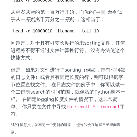
tail -n 10000000 filename | head 10
从档案
末尾
的第一百万行开始，而你的“中间”命令似
乎从一
开始的
千万分之一
开始
，这相当于：
head -n 10000010 filename | tail 10
问题是，对于具有可变长度行的未sorting文件，任何
进程将不得不通过文件计算换行符。 没有办法使这个
快捷方式。
但是，如果对文件进行了sorting（例如，带有时间戳
的日志文件）或者具有固定长度的行，则可以根据字
节位置查找文件。 在日志文件的例子中，你可以做一
个二进制search的时间范围，就像我的Python脚本一
样。 在固定logging长度文件的情况下，这非常简
单。 你只要在文件中寻找
字
linelength * linecount
符。
*我保留意义，发布另一个更新的脚本。
也许我会在这些日子里面谈
谈。