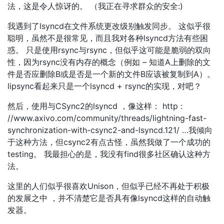
法，这是令人惊讶的。 （我正在寻求群众的安全:)
我遇到了lsyncd在文件系统更改级别触发同步。 这似乎很
聪明，虽然不是很常见，而且我对各种lsyncd方法有些困
惑。 只是使用rsync与rsync，但似乎这可能是脆弱的双向
性，因为rsync没有内存的概念（例如 – 知道A上删除的文
件是否应删除B或是否是一个新的文件B应该被复制到A）。
lipsync看起来只是一个lsyncd + rsync的实现，对吧？
然后，使用与CSync2的lsyncd ，像这样： http :
//www.axivo.com/community/threads/lightning-fast-
synchronization-with-csync2-and-lsyncd.121/ …我倾向
于这种方法，但csync2有点古怪，虽然我做了一个成功的
testing。 我最担心的是，我没有find很多社区确认这种方
法。
这里的人们似乎很喜欢Unison，但似乎已经不再处于积极
的发展之中 ，并不清楚它是否具有像lsyncd这样的自动触
发器。