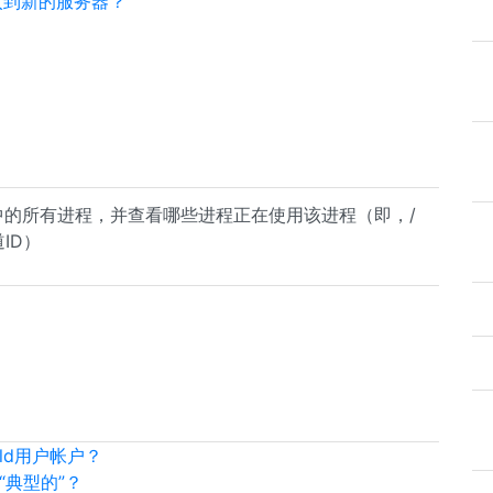
入到新的服务器？
oc中的所有进程，并查看哪些进程正在使用该进程（即，/
道ID）
uild用户帐户？
是“典型的”？