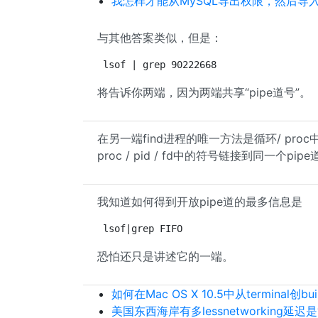
我怎样才能从MySQL导出权限，然后导
与其他答案类似，但是：
lsof | grep 90222668
将告诉你两端，因为两端共享“pipe道号”。
在另一端find进程的唯一方法是循环/ pr
proc / pid / fd中的符号链接到同一个pipe
我知道如何得到开放pipe道的最多信息是
lsof|grep FIFO
恐怕还只是讲述它的一端。
如何在Mac OS X 10.5中从terminal创b
美国东西海岸有多lessnetworking延迟