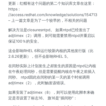
更新：红帽有这个问题的第二个知识库文章在这里：
https :
//access.redhat.com/knowledge/solutions/154713
– 上一篇文章是为了一个较早的，不相关的问题
解决方法是closuresntpd。 如果ntpd已经发出了
adjtimex（2）调用，则可能需要禁用ntpd并重启以
保证100％的安全。
这会影响RHEL 6和运行较新内核的其他发行版（比
2.6.26更新），但不会影响RHEL 5。
在闰秒实际上计划发生
之前
发生的原因是ntpd让内核
在午夜处理闰秒，但是需要提醒内核在午夜之前插入
闰秒。 ntpd因此在闰秒的某一天的某个时候调用
adjtimex（2），此时触发该错误。
如果安装了adjtimex（8），则可以使用此脚本来确
定是否设置了标志16。 旗16是“插闰秒”：