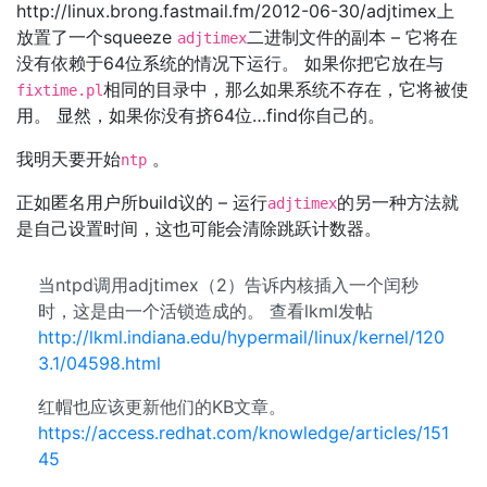
http://linux.brong.fastmail.fm/2012-06-30/adjtimex上
放置了一个squeeze
二进制文件的副本 – 它将在
adjtimex
没有依赖于64位系统的情况下运行。 如果你把它放在与
相同的目录中，那么如果系统不存在，它将被使
fixtime.pl
用。 显然，如果你没有挤64位…find你自己的。
我明天要开始
。
ntp
正如匿名用户所build议的 – 运行
的另一种方法就
adjtimex
是自己设置时间，这也可能会清除跳跃计数器。
当ntpd调用adjtimex（2）告诉内核插入一个闰秒
时，这是由一个活锁造成的。 查看lkml发帖
http://lkml.indiana.edu/hypermail/linux/kernel/120
3.1/04598.html
红帽也应该更新他们的KB文章。
https://access.redhat.com/knowledge/articles/151
45