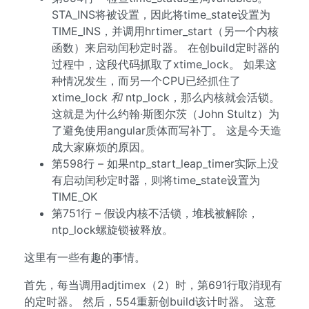
STA_INS将被设置，因此将time_state设置为
TIME_INS，并调用hrtimer_start（另一个内核
函数）来启动闰秒定时器。 在创build定时器的
过程中，这段代码抓取了xtime_lock。 如果这
种情况发生，而另一个CPU已经抓住了
xtime_lock
和
ntp_lock，那么内核就会活锁。
这就是为什么约翰·斯图尔茨（John Stultz）为
了避免使用angular质体而写补丁。 这是今天造
成大家麻烦的原因。
第598行 – 如果ntp_start_leap_timer实际上没
有启动闰秒定时器，则将time_state设置为
TIME_OK
第751行 – 假设内核不活锁，堆栈被解除，
ntp_lock螺旋锁被释放。
这里有一些有趣的事情。
首先，每当调用adjtimex（2）时，第691行取消现有
的定时器。 然后，554重新创build该计时器。 这意