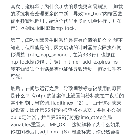
其次，这解释了为什么加载的系统更容易崩溃。 加载
的系统将会处理更多的中断，导致“do_tick”内核函数
被更频繁地调用，给这个代码更多的机会运行，并在
定时器创build时获取ntp_lock。
第三，闰秒实际发生时系统是否有崩溃的机会？ 我不
知道，但可能是的，因为启动的计时器并实际执行闰
秒调整（ntp_leap_second，在第388行）也抓住
ntp_lock螺旋锁，并调用hrtimer_add_expires_ns。
我不知道这个电话是否也能够导致活锁，但这似乎不
可能。
最后，在闰秒运行之后，导致闰秒标志被禁用的原因
是什么？ 有ntpd的答案停止设置闰秒标志在午夜后的
某个时刻，当它调用adjtimex（2）。 由于该标志未
被设置，因此第554行的检查将不成立，并且不会创
build定时器，并且第598行将把time_state全局
variables重置为TIME_OK。 这就解释了为什么如果
你在闰秒后用adjtimex（8）检查标志，你仍然会看