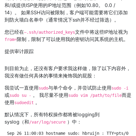
和/或提供ISP使用的IP地址范围（例如10.80。 0.0 /
14）。 如果SSH访问被限制，客户端可能需要将它们添加
到防火墙白名单中（通常情况下ssh并不经过筛选）。
您已经在
文件中将这些IP地址视为
~.ssh/authorized_keys
限制，限制了可以使用我的密钥访问其系统的主机。
from=
提供审计跟踪
到目前为止，还没有客户要求我这样做，除了以下内容外，
我没有做任何具体的事情来掩饰我的屁股：
我尝试一直使用
与单个命令，并尝试防止使用
sudo
sudo -i
或
。 我尽量不使用
而是
sudo su -
sudo vim /path/to/file
使用
。
sudoedit
默认情况下，所有特权操作都将被logging到
syslog（和
）中：
/var/log/secure
Sep 26 11:00:03 hostname sudo: hbruijn : TTY=pts/0 ; 