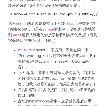
终用来testing是否可以接收多播的命令是：
$ GRP=224.xxx # set me to the group $ PORT=yyyy # 
这里
的原因是我实际上不能让
把数据包打
strace
socat
印到stdout，但是在
输出中，你可以清楚地看
strace
到
是否从绑定的套接字接收到实际的数据（否则
socat
它会静音的初始
呼叫）
select
sysctl – 不适用，系统在同一个
rp_filter
IPnetworking上（我把它们全部设置为
，现在
0
看起来
是默认设置，至less对于Ubuntu来
1
说）。
防火墙/等 – 接收系统是防火墙免费的（我不认
为数据包会出现在tcpdump，如果他们被防火
墙，但我想这是可能的，如果防火墙是有趣的）
IP /多播路由和多个接口 – 我明确join了正确的
接口上的组
古怪的networking硬件 – 这是我的最后的手