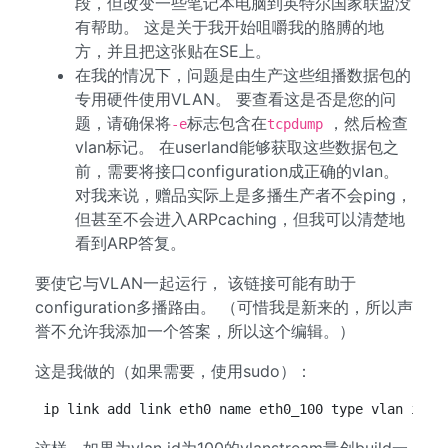
段，但改变一些笔记本电脑到英特尔国家联盟没
有帮助。 这是关于我开始咀嚼我的胳膊的地
方，并且把这张贴在SE上。
在我的情况下，问题是由生产这些组播数据包的
专用硬件使用VLAN。 要查看这是否是您的问
题，请确保将
标志包含在
，然后检查
-e
tcpdump
vlan标记。 在userland能够获取这些数据包之
前，需要将接口configuration成正确的vlan。
对我来说，赠品实际上是多播生产者不会ping，
但甚至不会进入ARPcaching，但我可以清楚地
看到ARP答复。
要使它与VLAN一起运行， 该链接可能有助于
configuration多播路由。 （可惜我是新来的，所以声
誉不允许我添加一个答案，所以这个编辑。）
这是我做的（如果需要，使用sudo）：
ip link add link eth0 name eth0_100 type vlan id 1