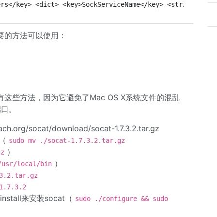
ers</key> <dict> <key>SockServiceName</key> <string>ssh<
要的方法可以使用：
这些方法，因为它避免了Mac OS X系统文件的混乱
端口。
h.org/socat/download/socat-1.7.3.2.tar.gz
录（
sudo mv ./socat-1.7.3.2.tar.gz
）
gz
）
/usr/local/bin
3.2.tar.gz
1.7.3.2
nstall来安装socat（
sudo ./configure && sudo