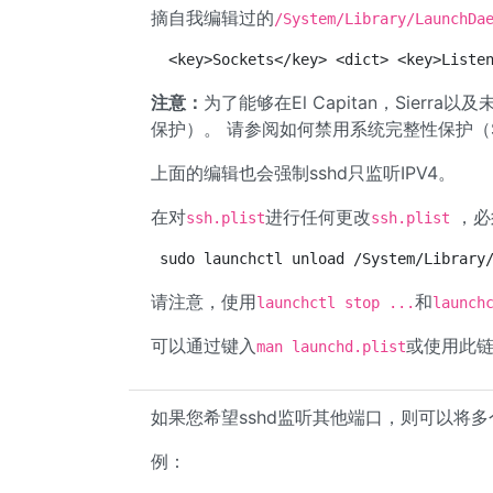
摘自我编辑过的
/System/Library/LaunchDa
 <key>Sockets</key> <dict> <key>Liste
注意：
为了能够在El Capitan，Sier
保护）。 请参阅如何禁用系统完整性保护（SI
上面的编辑也会强制sshd只监听IPV4。
在对
进行任何更改
，必
ssh.plist
ssh.plist
sudo launchctl unload /System/Library
请注意，使用
和
launchctl stop ...
launch
可以通过键入
或使用此
man launchd.plist
如果您希望sshd监听其他端口，则可以将多个
例：