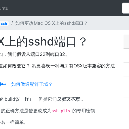
untu
如何更改Mac OS X上的sshd端口？
ssh
 X上的sshd端口？
如，我们假设从端口22到端口32。
道如何改变它？ 我更喜欢一种与所有OSX版本兼容的方法
sts /文件中，如何做通配符子域？
的build议一样），但是它们
又脏又不雅
。
端口的正确方法是使更改成为
的专用密钥
ssh.plist
务名一样简单。