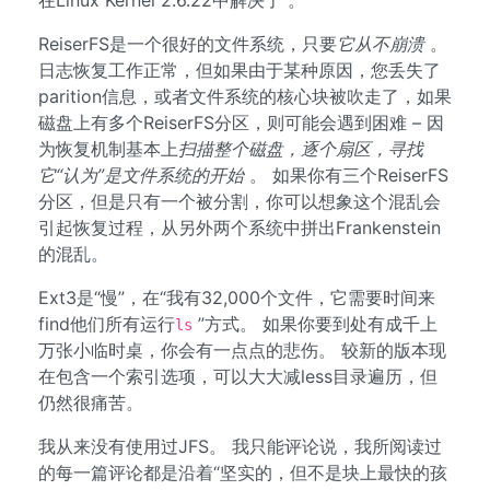
在Linux Kernel 2.6.22中解决了 。
ReiserFS是一个很好的文件系统，只要
它从不崩溃
。
日志恢复工作正常，但如果由于某种原因，您丢失了
parition信息，或者文件系统的核心块被吹走了，如果
磁盘上有多个ReiserFS分区，则可能会遇到困难 – 因
为恢复机制基本上
扫描整个磁盘，逐个扇区，寻找
它“认为”是文件系统的开始
。 如果你有三个ReiserFS
分区，但是只有一个被分割，你可以想象这个混乱会
引起恢复过程，从另外两个系统中拼出Frankenstein
的混乱。
Ext3是“慢”，在“我有32,000个文件，它需要时间来
find他们所有运行
”方式。 如果你要到处有成千上
ls
万张小临时桌，你会有一点点的悲伤。 较新的版本现
在包含一个索引选项，可以大大减less目录遍历，但
仍然很痛苦。
我从来没有使用过JFS。 我只能评论说，我所阅读过
的每一篇评论都是沿着“坚实的，但不是块上最快的孩