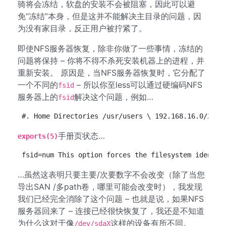
骑将会冻结，软盘的安装不会被阻塞，因此可以避
免“冻结”本身，但是这并不能解决主目录的问题，因
为没有家目录，反正用户被拧紧了。
即使NFS服务器恢复，除非你做了一些事情，冻结的
问题将保持 – 你将不得不杀死安装机器上的进程，并
重新安装。 原因是，当NFS服务器恢复时，它分配了
一个不同的
– 所以你至less可以通过硬编码NFS
fsid
服务器上的
解决这个问题，例如…
fsid
#. Home Directories /usr/users \ 192.168.16.0/22(r
手册页状态…
exports(5)
fsid=num This option forces the filesystem identif
…虽然这表明只要主要/次要数字不会改变（除了当您
导出SAN /多path卷，哪里可能会改变时），我发现
我们已经完全消除了这个问题 – 也就是说，如果NFS
服务器回来了 – 连接已经很快恢复了，我还是不知道
为什么这对于像
这样的设备有所不同。
/dev/sdaX