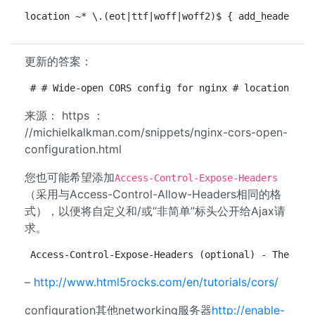
location ~* \.(eot|ttf|woff|woff2)$ { add_header Ac
更新的答案：
# # Wide-open CORS config for nginx # location / {
来源： https ：
//michielkalkman.com/snippets/nginx-cors-open-
configuration.html
您也可能希望添加
Access-Control-Expose-Headers
（采用与Access-Control-Allow-Headers相同的格
式），以便将自定义和/或“非简单”标头公开给Ajax请
求。
Access-Control-Expose-Headers (optional) - The XML
–
http://www.html5rocks.com/en/tutorials/cors/
configuration其他networking服务器
http://enable-