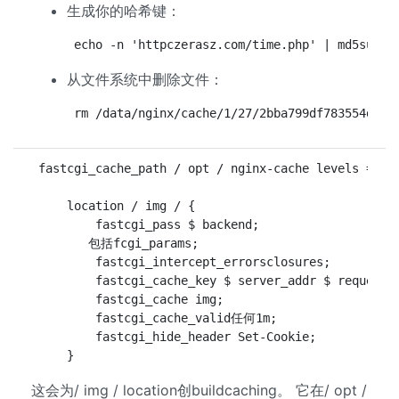
生成你的哈希键：
echo -n 'httpczerasz.com/time.php' | md5sum
从文件系统中删除文件：
rm /data/nginx/cache/1/27/2bba799df783554d840
 fastcgi_cache_path / opt / nginx-cache levels = 2：
     location / img / {

         fastcgi_pass $ backend;

        包括fcgi_params;

         fastcgi_intercept_errorsclosures;   

         fastcgi_cache_key $ server_addr $ request_u
         fastcgi_cache img;

         fastcgi_cache_valid任何1m;

         fastcgi_hide_header Set-Cookie;

这会为/ img / location创buildcaching。 它在/ opt /