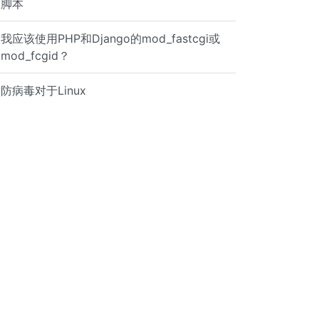
脚本
我应该使用PHP和Django的mod_fastcgi或
mod_fcgid？
防病毒对于Linux
VirtualHost> <VirtualHost *:80> ServerName baddomain.com