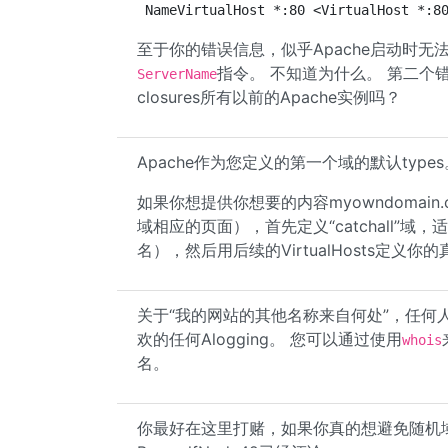
NameVirtualHost *:80 <VirtualHost *:8
至于你的错误信息，似乎Apache启动时无法pa
指令。 不知道为什么。 第二个
ServerName
closures所有以前的Apache实例吗？
Apache作为您定义的第一个域的默认types
如果你想提供你想要的内容myowndomain
域相应的页面），首先定义“catchall”域，适当
名），然后用后续的VirtualHosts定义你
关于“我的网站的其他名称来自何处”，任何
欢的任何Alogging。 您可以通过使用
whois
名。
你最好在这里打赌，如果你真的想避免随机