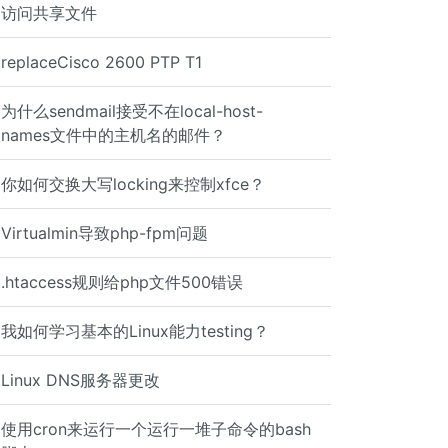
访问共享文件
replaceCisco 2600 PTP T1
为什么sendmail接受不在local-host-
names文件中的主机名的邮件？
llow,deny Allow from all Allowoverride all </Directory> 
你如何交换大写locking来控制xfce？
Virtualmin导致php-fpm问题
" <Directory "/var/www/example.com"> Order allow,deny Al
.htaccess规则给php文件500错误
2)Name or service not known: AH00549: Failed to resolve 
我如何学习基本的Linux能力testing？
Linux DNS服务器更改
使用cron来运行一个运行一堆子命令的bash