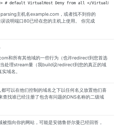
0> # default VirtualHost Deny from all </VirtualHost> <V
rsing主机名example.com，或者找不到你的
错误说明端口80已经在您的主机上使用。 你完成
。
.com和所有其他域的一些行为（也许redirect到您首选
处理stream量（我build议redirect到您的真正的域
的真实域名。
人都可以在他们控制的域名之下以任何名义放置他们喜
来查找谁已经注册了包含有问题的DNS名称的二级域
域被指向你的网站，可能是安德鲁舒尔曼已经回答，