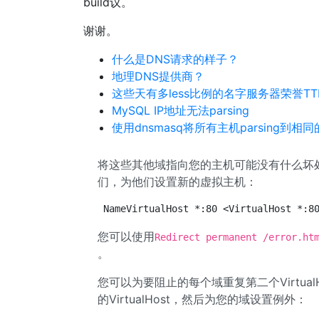
build议。
谢谢。
什么是DNS请求的样子？
地理DNS提供商？
这些天有多less比例的名字服务器荣誉TT
MySQL IP地址无法parsing
使用dnsmasq将所有主机parsing到相
将这些其他域指向您的主机可能没有什么坏
们，为他们设置新的虚拟主机：
NameVirtualHost *:80 <VirtualHost *:8
您可以使用
Redirect permanent /error.ht
。
您可以为要阻止的每个域重复第二个Virtua
的VirtualHost，然后为您的域设置例外：