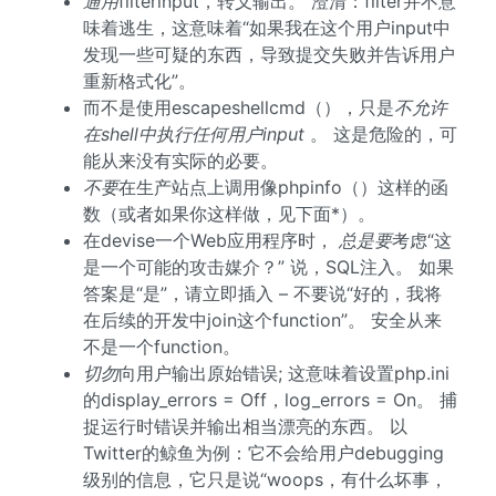
通用
filterinput，转义输出。 澄清：filter并不意
味着逃生，这意味着“如果我在这个用户input中
发现一些可疑的东西，导致提交失败并告诉用户
重新格式化”。
而不是使用escapeshellcmd（），只是
不允许
在shell中执行任何用户input
。 这是危险的，可
能从来没有实际的必要。
不要
在生产站点上调用像phpinfo（）这样的函
数（或者如果你这样做，见下面*）。
在devise一个Web应用程序时，
总是要
考虑“这
是一个可能的攻击媒介？” 说，SQL注入。 如果
答案是“是”，请立即插入 – 不要说“好的，我将
在后续的开发中join这个function”。 安全从来
不是一个function。
切勿
向用户输出原始错误; 这意味着设置php.ini
的display_errors = Off，log_errors = On。 捕
捉运行时错误并输出相当漂亮的东西。 以
Twitter的鲸鱼为例：它不会给用户debugging
级别的信息，它只是说“woops，有什么坏事，