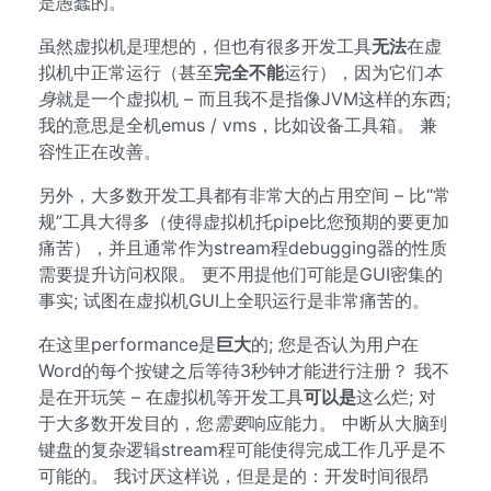
是愚蠢的。
虽然虚拟机是理想的，但也有很多开发工具
无法
在虚
拟机中正常运行（甚至
完全不能
运行），因为它们
本
身
就是一个虚拟机 – 而且我不是指像JVM这样的东西;
我的意思是全机emus / vms，比如设备工具箱。 兼
容性正在改善。
另外，大多数开发工具都有非常大的占用空间 – 比“常
规”工具大得多（使得虚拟机托pipe比您预期的要更加
痛苦），并且通常作为stream程debugging器的性质
需要提升访问权限。 更不用提他们可能是GUI密集的
事实; 试图在虚拟机GUI上全职运行是非常痛苦的。
在这里performance是
巨大
的; 您是否认为用户在
Word的每个按键之后等待3秒钟才能进行注册？ 我不
是在开玩笑 – 在虚拟机等开发工具
可以是
这么烂; 对
于大多数开发目的，您
需要
响应能力。 中断从大脑到
键盘的复杂逻辑stream程可能使得完成工作几乎是不
可能的。 我讨厌这样说，但是是的：开发时间很昂