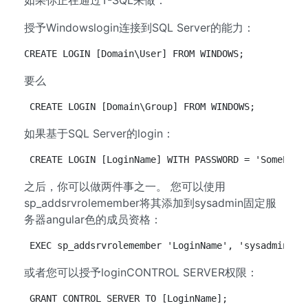
如果你正在通过T-SQL来做：
授予Windowslogin连接到SQL Server的能力：
CREATE LOGIN [Domain\User] FROM WINDOWS;
要么
CREATE LOGIN [Domain\Group] FROM WINDOWS;
如果基于SQL Server的login：
CREATE LOGIN [LoginName] WITH PASSWORD = 'SomePass
之后，你可以做两件事之一。 您可以使用
sp_addsrvrolemember将其添加到sysadmin固定服
务器angular色的成员资格：
EXEC sp_addsrvrolemember 'LoginName', 'sysadmin';
或者您可以授予loginCONTROL SERVER权限：
GRANT CONTROL SERVER TO [LoginName];