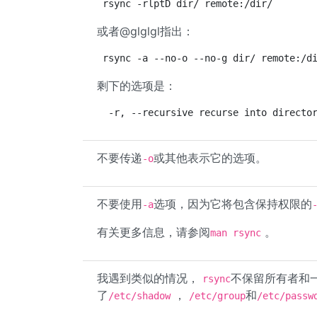
rsync -rlptD dir/ remote:/dir/
或者@glglgl指出：
rsync -a --no-o --no-g dir/ remote:/d
剩下的选项是：
 -r, --recursive recurse into directo
不要传递
或其他表示它的选项。
-o
不要使用
选项，因为它将包含保持权限的
-a
有关更多信息，请参阅
。
man rsync
我遇到类似的情况，
不保留所有者和
rsync
了
，
和
/etc/shadow
/etc/group
/etc/passw