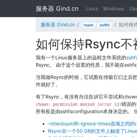
服务器 Gind.cn
Linux
Windows
Ub
服务器 Gind.cn
如何保持
rsync
sshfs
如何保持Rsync
我有一个Linux服务器上的远程文件系统的
sshf
Rsync。 由于这个设置的性质，我不能在sshf
当我做Rsync的时候，它试图在传输它们之后
件就好了。
有了Rsync，有没有办法告诉它不尝试和chow
错误的
chown: permission denied (error 13)
所有权是由sshfsconfiguration本身决
–checksum和–ignore-times选项之间的
Rsync在一个50 GB的文件上触发了Linu