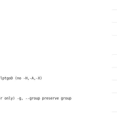
rlptgoD (no -H,-A,-X)
er only) -g, --group preserve group
：