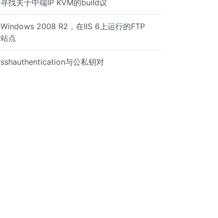
寻找关于中端IP KVM的build议
Windows 2008 R2，在IIS 6上运行的FTP
站点
sshauthentication与公私钥对
reserve permissions -t, --times preserve modification ti