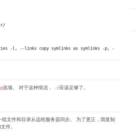
ir/
ries -l, --links copy symlinks as symlinks -p, --perms p
选项。 对于这种情况，
应该足够了。
-p
-r
一组文件和目录从远程服务器同步。 为了更正，我复制
文件。
d