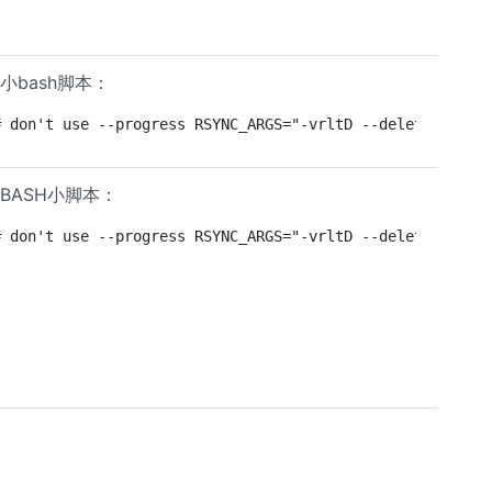
小bash脚本：
# don't use --progress RSYNC_ARGS="-vrltD --delete --sta
BASH小脚本：
# don't use --progress RSYNC_ARGS="-vrltD --delete --sta