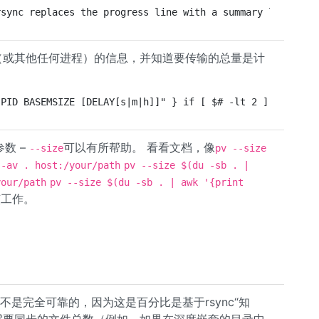
rsync replaces the progress line with a summary line tha
ync进程（或其他任何进程）的信息，并知道要传输的总量是计
 PID BASEMSIZE [DELAY[s|m|h]]" } if [ $# -lt 2 ]; then u
参数 –
可以有所帮助。 看看文档，像
--size
pv --size
 -av . host:/your/path
pv --size $(du -sb . |
your/path
pv --size $(du -sb . | awk '{print
该工作。
ss2也不是完全可靠的，因为这是百分比是基于rsync“知