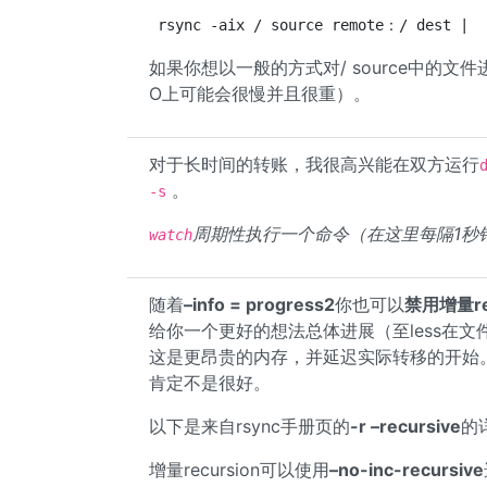
如果你想以一般的方式对/ source中的文
O上可能会很慢并且很重）。
对于长时间的转账，我很高兴能在双方运行
。
-s
周期性执行一个命令（在这里每隔1秒
watch
随着
–info = progress2
你也可以
禁用增量re
给你一个更好的想法总体进展（至less在
这是更昂贵的内存，并延迟实际转移的开始
肯定不是很好。
以下是来自rsync手册页的
-r –recursive
的
增量recursion可以使用
–no-inc-recursive