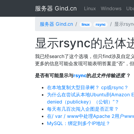
服务器 Gind.cn
Linux
Windows
Ub
服务器 Gind.cn
显示rs
linux
rsync
显示rsync的总
我已经search了这个选项，但只find涉及自
更多的信息可能会发现可能表明答案是“否”，
是否有可能显示与
rsync
的
总文件传输进度
？
在本地复制大型目录树？ cp或rsync？
为什么在尝试从本地Ubuntu到Amazon E
denied（publickey）（公钥）”？
每天有几百次闯入企图是否正常？
在/ var / www中处理Apache 2用
MySQL：绑定到多个IP地址？