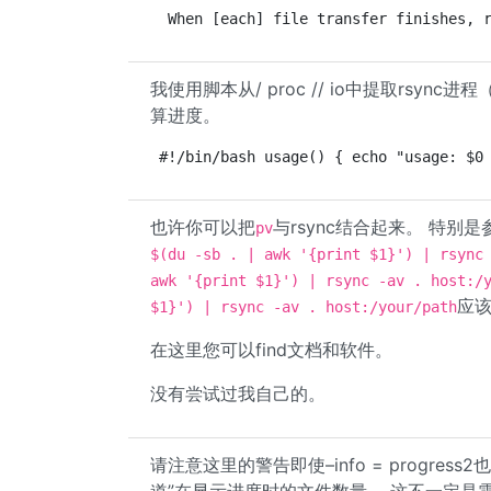
 When [each] file transfer finishes, 
我使用脚本从/ proc // io中提取rs
算进度。
#!/bin/bash usage() { echo "usage: $0
也许你可以把
与rsync结合起来。 特别是
pv
$(du -sb . | awk '{print $1}') | rsync
awk '{print $1}') | rsync -av . host:/
应
$1}') | rsync -av . host:/your/path
在这里您可以find文档和软件。
没有尝试过我自己的。
请注意这里的警告即使–info = progre