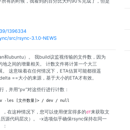
乎所有的时候，我看到的百分比大约90％完成了，但是
339/1396334
ync/src/rsync-3.1.0-NEWS
ian和ubuntu）。 我build议监视传输的文件数，因为
的地之间的增量相关。 计数文件将计算一个大三
同的进展。 这意味着在任何情况下，ETA估算可能都很遥
lta ==大小的来源，基于大小的ETA才有效。
”行，并用“pv”对这些行进行计数：
），在这种情况下，您可以使用便宜得多的
来获取文
df
遍历源代码层次）。 -x选项似乎确保rsync保持在同一
）：