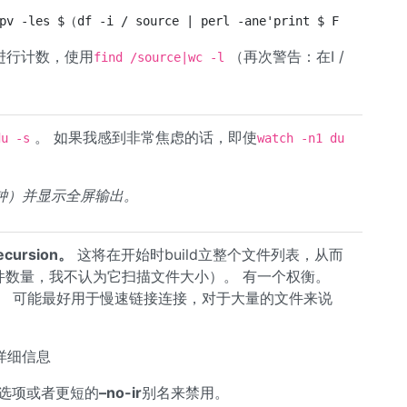
件进行计数，使用
（再次警告：在I /
find /source|wc -l
。 如果我感到非常焦虑的话，即使
du -s
watch -n1 du
钟）并显示全屏输出。
cursion。
这将在开始时build立整个文件列表，从而
文件数量，我不认为它扫描文件大小）。 有一个权衡。
。 可能最好用于慢速链接连接，对于大量的文件来说
详细信息
选项或者更短的
–no-ir
别名来禁用。