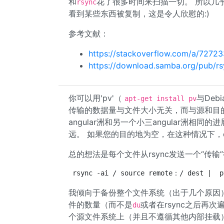
和
花了很多时间来扫描一切。 所以几
rsync
看到某些东西被复制，这是令人欣慰的:)
参考文献：
https://stackoverflow.com/a/7272
https://download.samba.org/pub/rs
你可以用'pv'（
与Deb
apt-get install pv
传输的数据量与文件大小无关，而与源和目
angular洲和另一个小三angular洲相
远。 如果您的目的地为空，在这种情况下，de
总的想法是每个文件从rsync发送一个“传输
我倾向于备份整个文件系统（出于几个原因
件的数量（而不是
或者在rsync之后再次
du
个源文件系统上（并且不遵循其他内部挂载