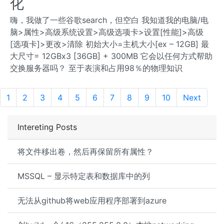
化
嗨，我做了一些谷歌search，但空白 我知道我的电脑/电
脑>属性>高级系统设置>高级选项卡>设置[性能]>高级
[选项卡]>更改>清除 初始大小=主机大小[ex – 12GB] 最
大尺寸= 12GBx3 [36GB] + 300MB 它会以任何方式帮助
交换服务器吗？ 至于表演和占用98％的物理知识
1
2
3
4
5
6
7
8
9
10
Next
Intereting Posts
将文件移出卷，然后再保留所有属性？
MSSQL – 显示特定表和数据库中的列
无法从github将web应用程序部署到azure