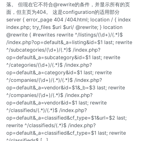
落。 但现在它不符合@rewrite的条件，并显示所有的页
面，但主页为404。 这是configuration的适用部分
server { error_page 404 /404.html; location / { index
index.php; try_files $uri $uri/ @rewrite; } location
@rewrite { #rewrites rewrite ^/listings/(\d+)/(.*)$
/index.php?op=default&_a=listing&id=$1 last; rewrite
^/subcategories/(\d+)/(.*)$ /index.php?
op=default&_a=subcategory&id=$1 last; rewrite
^/categories/(\d+)/(.*)$ /index.php?
op=default&_a=category&id=$1 last; rewrite
^/companies/(\d+)/(.*)/(.*)$ /index.php?
op=default&_a=vendor&id=$1&_b=$3 last; rewrite
^/companies/(\d+)/(.*)$ /index.php?
op=default&_a=vendor&id=$1 last; rewrite
^/classifieds/(.*)/(.*)$ /index.php?
op=default&_a=classified&cf_type=$1&url=$2 last;
rewrite ^/classifieds/(.*)$ /index.php?
op=default&_a=classified&cf_type=$1 last; rewrite
^/classifieds$ […]