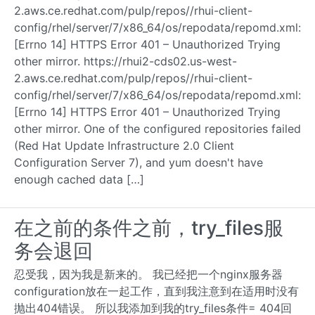
2.aws.ce.redhat.com/pulp/repos//rhui-client-
config/rhel/server/7/x86_64/os/repodata/repomd.xml:
[Errno 14] HTTPS Error 401 – Unauthorized Trying
other mirror. https://rhui2-cds02.us-west-
2.aws.ce.redhat.com/pulp/repos//rhui-client-
config/rhel/server/7/x86_64/os/repodata/repomd.xml:
[Errno 14] HTTPS Error 401 – Unauthorized Trying
other mirror. One of the configured repositories failed
(Red Hat Update Infrastructure 2.0 Client
Configuration Server 7), and yum doesn't have
enough cached data […]
在之前的条件之前，try_files服
务会退回
忍受我，因为我是新来的。 我已经把一个nginx服务器
configuration放在一起工作，直到我注意到在适用时没有
抛出404错误。 所以我添加到我的try_files条件= 404回