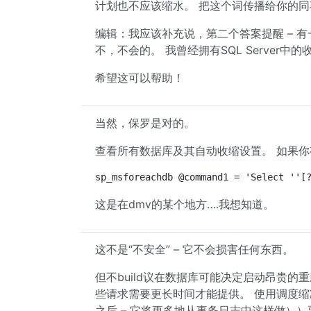
计划也不应该缩水。 把这个词传播给你的同
编辑：我应该补充说，第二个答案提醒 – 
不，不会的。 我曾经拥有SQL Serve
希望这可以帮助！
当然，保罗是对的。
查看所有数据库及其自动收缩设置。 如果
sp_msforeachdb @command1 = 'Select ''[
这是在dmv的某个地方….我想知道。
这不是“不安全” – 它不会损害任何东西。
但不build议在数据库可能决定启动昂贵
些请求需要更长时间才能提供。 使用调度
之后 – 它将更多地从事务日志中这样做））