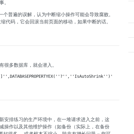
事。
有一个普遍的误解，认为中断缩小操作可能会导致腐败。
r中的收缩代码，它会回滚当前页面的移动，如果中断的话。
你有很多数据库，就会潜入。
?]'',DATABASEPROPERTYEX(''?'',''IsAutoShrink'')'
的重新安排练习的生产环境中，在一堆请求进入之前，这
缩减操作以及其他维护操作（如备份（实际上，在备份
要好得多。 或者根本不缩小，除非有增长问题 – 您可