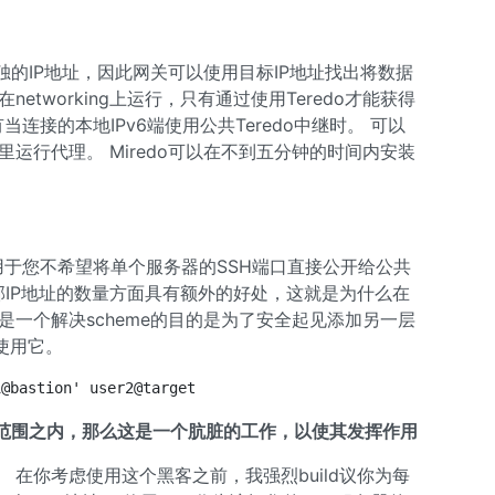
。
独的IP地址，因此网关可以使用目标IP地址找出将数据
etworking上运行，只有通过使用Teredo才能获得
有当连接的本地IPv6端使用公共Teredo中继时。 可以
里运行代理。 Miredo可以在不到五分钟的时间内安装
用于您不希望将单个服务器的SSH端口直接公开给公共
所需的外部IP地址的数量方面具有额外的好处，这就是为什么在
是一个解决scheme的目的是为了安全起见添加另一层
使用它。
1@bastion' user2@target
您的范围之内，那么这是一个肮脏的工作，以使其发挥作用
 在你考虑使用这个黑客之前，我强烈build议你为每