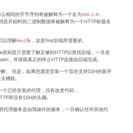
那么相同的字节序列将被解释为一个名为
SSH-2.0-
略消息开始时的二进制数据将被解释为一个HTTP标题名
可以理解
头，这是find后端所需要的。
Host
vise原则是只需要了解足够的HTTP以查找后端，一旦发
eam，并保留真正的终止HTTP连接由后端完成。
费解。 但是，如果您愿意安装一个旨在支持SSH的新开
会太糟糕。
一个已经安装的代理，没有改变代码，
写HTTP和没有SSH的头脑。
（免责声明代理服务是由我操作的服务，一旦确认任何其他代