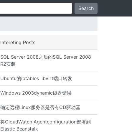
Search
Intereting Posts
SQL Server 2008之后的SQL Server 2008
R2安装
Ubuntu的iptables libvirt端口转发
Windows 2003dynamic磁盘错误
确定远程Linux服务器是否有CD驱动器
将CloudWatch Agentconfiguration部署到
Elastic Beanstalk