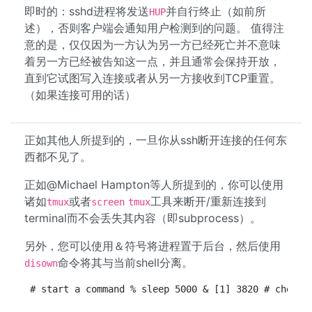
即时的：sshd进程将发送
并自行终止（如前所
HUP
述），否则客户端会通知用户检测到的问题。 值得注
意的是，仅仅因为一方认为另一方已经死亡并不意味
着另一方已经被告知这一点，并且通常会保持开放，
直到它试图写入连接或者从另一方接收到TCP重置。
（如果连接可用的话）
正如其他人所提到的，一旦你从ssh断开连接的任何东
西都不见了。
正如@Michael Hampton等人所提到的，你可以使用
诸如
或者
工具来断开/重新连接到
tmux
screen
tmux
terminal而不会丢失其内容（即subprocess）。
另外，您可以使用＆符号将进程置于后台，然后使用
命令将其与当前shell分离。
disown
# start a command % sleep 5000 & [1] 3820 # check 