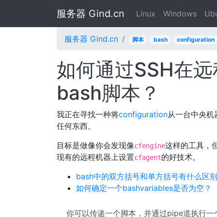
服务器 Gind.cn
Linux
Windows
Ub
服务器 Gind.cn
脚本
bash
configuration
如何通过SSH在
bash脚本？
我正在寻找一种将
configuration
从一台中央机
任何东西。
目标是做像你会发现像
这样的工具，
cfengine
现有的远程机器上设置
的好技术。
cfagent
bash中的双方括号和单方括号有什么区
如何确定一个bashvariables是否为空？
你可以传递一个脚本，并通过pipe道执行一个