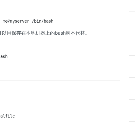
h me@myserver /bin/bash
可以用保存在本地机器上的bash脚本代替。
bash
calfile