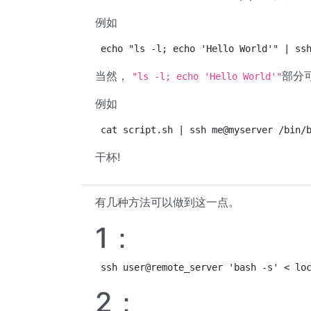
例如
echo "ls -l; echo 'Hello World'" | ss
当然，
部分
"ls -l; echo 'Hello World'"
例如
cat script.sh | ssh me@myserver /bin/
干杯!
有几种方法可以做到这一点。
1：
ssh user@remote_server 'bash -s' < lo
2：