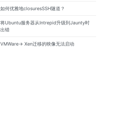
如何优雅地closuresSSH隧道？
将Ubuntu服务器从Intrepid升级到Jaunty时
出错
VMWare-> Xen迁移的映像无法启动
deploy_script(): put('your_script.sh', 'your_script.sh',