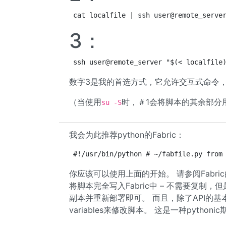
cat localfile | ssh user@remote_serve
3：
ssh user@remote_server "$(< localfile
数字3是我的首选方式，它允许交互式命令
（当使用
时，＃1会将脚本的其余部分用
su -S
我会为此推荐python的Fabric：
#!/usr/bin/python # ~/fabfile.py from
你应该可以使用上面的开始。 请参阅Fabr
将脚本完全写入Fabric中 – 不需要复
副本并重新部署即可。 而且，除了API的
variables来修改脚本。 这是一种pythoni