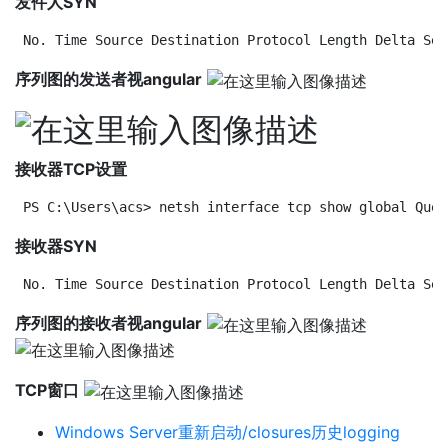
发件人SYN
No. Time Source Destination Protocol Length Delta Seq
序列图的发送者视angular
接收器TCP设置
PS C:\Users\acs> netsh interface tcp show global Quer
接收器SYN
No. Time Source Destination Protocol Length Delta Seq
序列图的接收者视angular
TCP窗口
Windows Server重新启动/closures历史logging