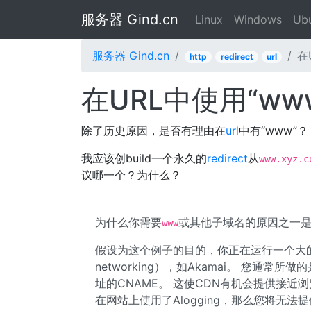
服务器 Gind.cn
Linux
Windows
Ub
服务器 Gind.cn
在
http
redirect
url
在URL中使用“w
除了历史原因，是否有理由在
url
中有“www”？
我应该创build一个永久的
redirect
从
www.xyz.c
议哪一个？为什么？
为什么你需要
或其他子域名的原因之一是与D
www
假设为这个例子的目的，你正在运行一个大的
networking），如Akamai。 您通常所
址的CNAME。 这使CDN有机会提供接近浏览
在网站上使用了Alogging，那么您将无法