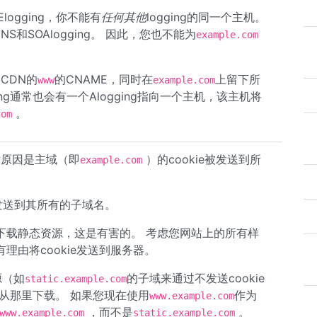
ogging，你不能有
任何其他
logging的同一个主机。
S和SOAlogging。 因此，您也不能为
example.com
CDN的
的CNAME，同时在
上留下所
www
example.com
ging通常也会有一个Alogging指向一个主机，该主机将
。
com
术原因是主域（即
）的cookie被发送到所
example.com
被发送到其所有的子域名。
下载静态资源，这是有害的。 考虑您网站上的所有样
由将cookie发送到服务器。
源（如
的子域来通过不发送cookie
static.example.com
从那里下载。 如果您现在使用
作为
www.example.com
，而不是
。
www.example.com
static.example.com