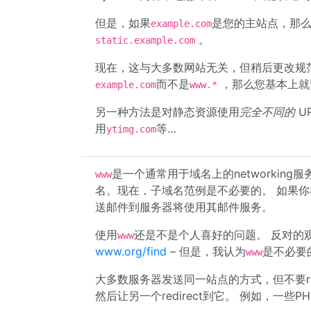
但是，如果
是您的主站点，那么c
example.com
。
static.example.com
现在，这与大多数网站无关，但稍后更改规范
而不是
，那么您基本上就
example.com
www.*
另一种方法是对静态资源使用
完全不同的
U
用
等…
ytimg.com
是一个通常用于域名上的networkin
www
名。现在，子域名范例是不必要的。 如果
送邮件到服务器将使用其邮件服务。
使用
还是不是个人喜好的问题。 反对的
www
www.org/find
– 但是，我认为
是不必要
www
大多数服务器发送同一站点的方式，但不要redir
然后让另一个redirect到它。 例如，一些