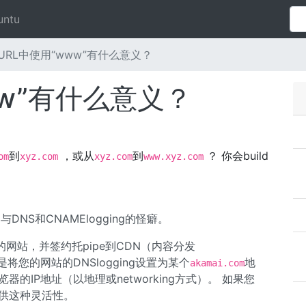
untu
URL中使用“www”有什么意义？
ww”有什么意义？
到
，或从
到
？ 你会build
om
xyz.com
xyz.com
www.xyz.com
NS和CNAMElogging的怪癖。
网站，并签约托pipe到CDN（内容分发
做的是将您的网站的DNSlogging设置为某个
地
akamai.com
器的IP地址（以地理或networking方式）。 如果您
提供这种灵活性。