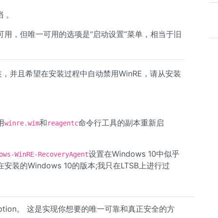
档 。
然可用，但唯一可用的选项是“启动设置”菜单，相当于旧
安装，并且希望在安装过程中自动禁用WinRE，请从安装
用
和
命令行工具的副本重新启
winre.wim
reagentc
设置在Windows 10中似乎
ows-WinRE-RecoveryAgent
的Windows 10的版本;我只在LTSB上进行过
ryption。 这是实现你想要的唯一可靠和真正安全的方