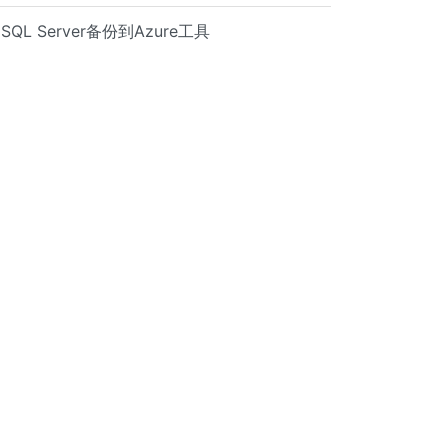
SQL Server备份到Azure工具
).LastBootUpTime))
- $Obj.ConvertToDateTime($Obj.LastBootUpTime)