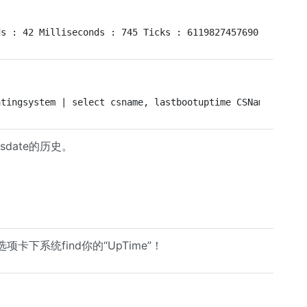
ds : 42 Milliseconds : 745 Ticks : 6119827457690 TotalDa
atingsystem | select csname, lastbootuptime CSName LastB
sdate的历史。
卡下系统find你的“UpTime”！