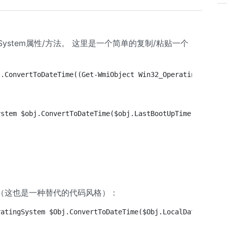
ngSystem属性/方法。 这里是一个简单的复制/粘贴一个
).ConvertToDateTime((Get-WmiObject Win32_OperatingSystem
ystem $obj.ConvertToDateTime($obj.LastBootUpTime)
（这也是一种替代的代码风格）：
ratingSystem $Obj.ConvertToDateTime($Obj.LocalDateTime) 