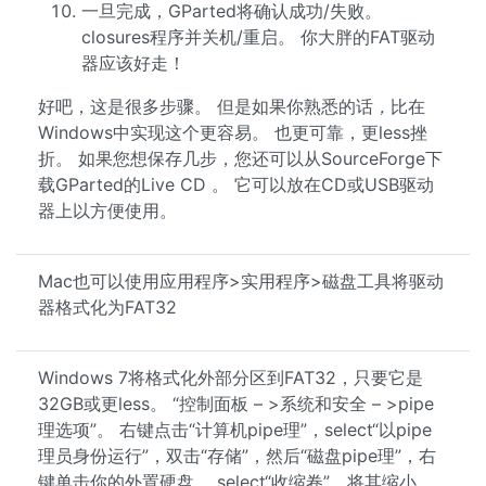
一旦完成，GParted将确认成功/失败。
closures程序并关机/重启。 你大胖的FAT驱动
器应该好走！
好吧，这是很多步骤。 但是如果你熟悉的话
，
比在
Windows中实现这个更容易。 也更可靠，更less挫
折。 如果您想保存几步，您还可以从SourceForge下
载GParted的Live CD 。 它可以放在CD或USB驱动
器上以方便使用。
Mac也可以使用应用程序>实用程序>磁盘工具将驱动
器格式化为FAT32
Windows 7将格式化外部分区到FAT32，只要它是
32GB或更less。 “控制面板 – >系统和安全 – >pipe
理选项”。 右键点击“计算机pipe理”，select“以pipe
理员身份运行”，双击“存储”，然后“磁盘pipe理”，右
键单击你的外置硬盘。 select“收缩卷”，将其缩小