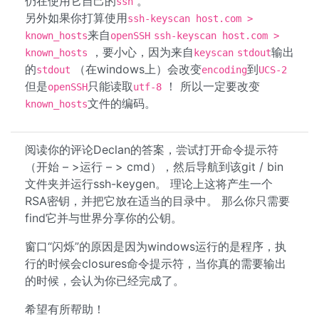
仍在使用它自己的
。
ssh
另外如果你打算使用
ssh-keyscan host.com >
来自
known_hosts
openSSH
ssh-keyscan host.com >
，要小心，因为来自
输出
known_hosts
keyscan
stdout
的
（在windows上）会改变
到
stdout
encoding
UCS-2
但是
只能读取
！ 所以一定要改变
openSSH
utf-8
文件的编码。
known_hosts
阅读你的评论Declan的答案，尝试打开命令提示符
（开始 – >运行 – > cmd），然后导航到该git / bin
文件夹并运行ssh-keygen。 理论上这将产生一个
RSA密钥，并把它放在适当的目录中。 那么你只需要
find它并与世界分享你的公钥。
窗口“闪烁”的原因是因为windows运行的是程序，执
行的时候会closures命令提示符，当你真的需要输出
的时候，会认为你已经完成了。
希望有所帮助！