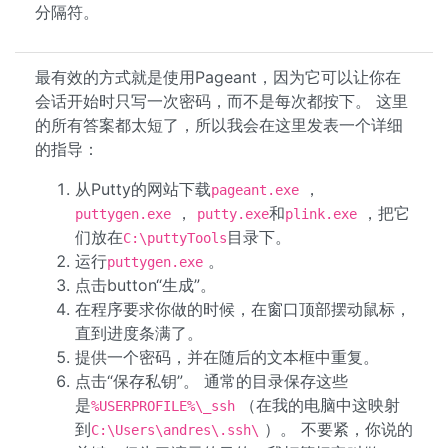
分隔符。
最有效的方式就是使用Pageant，因为它可以让你在
会话开始时只写一次密码，而不是每次都按下。 这里
的所有答案都太短了，所以我会在这里发表一个详细
的指导：
从Putty的网站下载
，
pageant.exe
，
和
，把它
puttygen.exe
putty.exe
plink.exe
们放在
目录下。
C:\puttyTools
运行
。
puttygen.exe
点击button“生成”。
在程序要求你做的时候，在窗口顶部摆动鼠标，
直到进度条满了。
提供一个密码，并在随后的文本框中重复。
点击“保存私钥”。 通常的目录保存这些
是
（在我的电脑中这映射
%USERPROFILE%\_ssh
到
）。 不要紧，你说的
C:\Users\andres\.ssh\