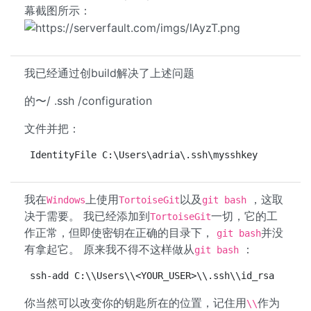
幕截图所示：
我已经通过创build解决了上述问题
的〜/ .ssh /configuration
文件并把：
IdentityFile C:\Users\adria\.ssh\mysshkey
我在
上使用
以及
，这取
Windows
TortoiseGit
git bash
决于需要。 我已经添加到
一切，它的工
TortoiseGit
作正常，但即使密钥在正确的目录下，
并没
git bash
有拿起它。 原来我不得不这样做从
：
git bash
ssh-add C:\\Users\\<YOUR_USER>\\.ssh\\id_rsa
你当然可以改变你的钥匙所在的位置，记住用
作为
\\