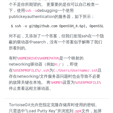
个不是你所期望的。 更重要的是你可以自己检查一
下，使用
debugging一个使用
ssh -v
publickeyauthentication的服务器，如下所示：
$ ssh -v 
git@github.com
 OpenSSH_4.6p1, OpenSSL 0.9
对不起，又添加了一个答案，但我们发现ssh在一个隐
蔽的驱动器中search，没有一个答案似乎解释了我们
所看到的。
有时
是一个映射的
%HOMEDRIVE%%HOMEPATH%
networking驱动器（例如
），即使
H:/
在
为
且
%USERPROFILE%/.ssh
C:/Users/Username/.ssh
存在networking/文件服务器问题时也会导致不必要
的故障关键在本地。 将
设置为
%HOME%
%USERPROFILE%
停止查看远程主驱动器。
TortoiseGit允许您指定克隆存储库时使用的密钥。
只需选中“Load Putty Key”并浏览到
文件，如屏
.ppk