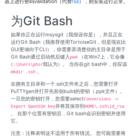
器上进行密码validation（代替
rsa
），则安装运行正常。
为Git Bash
如果你正在运行msysgit（我假设你是），并且正在
运行Git Bash（我推荐使用TortoiseGit，但是现在比
GUI更倾向于CLI），你需要弄清楚你的主目录是用于
Git Bash通过启动然后键入
（在Win7上，它会像
pwd
我认为）。 当你在git bash中，你应该
C:\Users\phsr
。
mkdir .ssh
在拥有主目录和一个.ssh文件夹之后，您需要打开
PuTTYgen并打开先前创build的密钥（.ppk文件）。
一旦您的密钥打开，您需要select
Conversions ->
并将其保存到
Export OpenSSH key
HOME\.ssh\id_rsa
。 在那个位置有密钥后，Git bash会识别密钥并使用
它。
注意：注释表明这不适用于所有情况。 您可能需要将