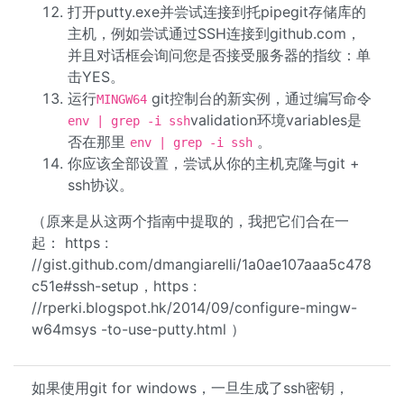
打开putty.exe并尝试连接到托pipegit存储库的
主机，例如尝试通过SSH连接到github.com，
并且对话框会询问您是否接受服务器的指纹：单
击YES。
运行
git控制台的新实例，通过编写命令
MINGW64
validation环境variables是
env | grep -i ssh
否在那里
。
env | grep -i ssh
你应该全部设置，尝试从你的主机克隆与git +
ssh协议。
（原来是从这两个指南中提取的，我把它们合在一
起： https :
//gist.github.com/dmangiarelli/1a0ae107aaa5c478
c51e#ssh-setup，https :
//rperki.blogspot.hk/2014/09/configure-mingw-
w64msys -to-use-putty.html ）
如果使用git for windows，一旦生成了ssh密钥，